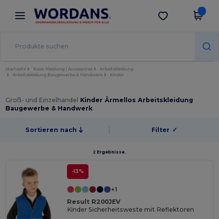
×
Wordans App
App holen
Bessere Preise in der App!
Startseite
Basic Kleidung | Accessoires
Arbeitskleidung
Arbeitskleidung Baugewerbe & Handwerk
Kinder
Groß- und Einzelhandel
Kinder Ärmellos Arbeitskleidung
Baugewerbe & Handwerk
Sortieren nach
Filter
✓
2 Ergebnisse.
-13%
+1
Result R200JEV
Kinder Sicherheitsweste mit Reflektoren