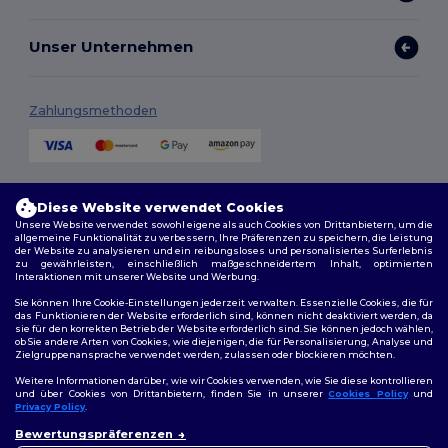
Unser Unternehmen
Zahlungsmethoden
Versandmethoden
Diese Website verwendet Cookies
Unsere Website verwendet sowohl eigene als auch Cookies von Drittanbietern, um die
allgemeine Funktionalität zu verbessern, Ihre Präferenzen zu speichern, die Leistung
der Website zu analysieren und ein reibungsloses und personalisiertes Surferlebnis
zu gewährleisten, einschließlich maßgeschneidertem Inhalt, optimierten
Interaktionen mit unserer Website und Werbung.
Sie können Ihre Cookie-Einstellungen jederzeit verwalten. Essenzielle Cookies, die für
das Funktionieren der Website erforderlich sind, können nicht deaktiviert werden, da
sie für den korrekten Betrieb der Website erforderlich sind. Sie können jedoch wählen,
Folge uns
ob Sie andere Arten von Cookies, wie diejenigen, die für Personalisierung, Analyse und
Zielgruppenansprache verwendet werden, zulassen oder blockieren möchten.
Weitere Informationen darüber, wie wir Cookies verwenden, wie Sie diese kontrollieren
und über Cookies von Drittanbietern, finden Sie in unserer
Cookies Policy
und
Privacy Policy
.
2026. Alle Rechte vorbehalten
👋
Hallo
Bewertungspräferenzen
Allgemeine Geschäftsbedingungen
|
Personalisierungsrichtlinien
|
Wenn Sie Fragen oder