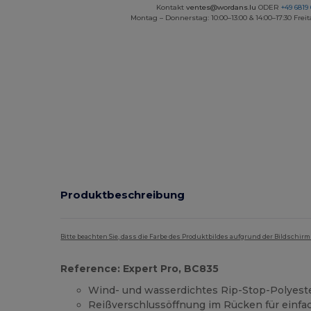
Kontakt
ventes@wordans.lu
ODER
+49 6819 
Montag – Donnerstag: 10:00–13:00 & 14:00–17:30 Freit
Produktbeschreibung
Bitte beachten Sie, dass die Farbe des Produktbildes aufgrund der Bildschir
Reference: Expert Pro, BC835
Wind- und wasserdichtes Rip-Stop-Polye
Reißverschlussöffnung im Rücken für einf