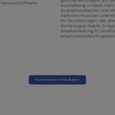
gefütterten Kragen, um de
Fach und Stifthalter
Ausstattung umfasst mehrer
Smartphonetasche und refle
Reißverschluss am untere
für Veredelungen, was die
Firmenlogos macht. Er eig
Arbeitskleidung im Großha
anspruchsvollen Projekten
Kommentar hinzufügen