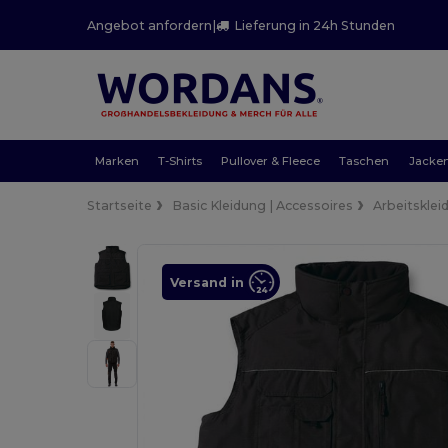
Angebot anfordern
|
Lieferung in 24h Stunden
Marken
T-Shirts
Pullover & Fleece
Taschen
Jacke
Startseite
Basic Kleidung | Accessoires
Arbeitsklei
Versand in