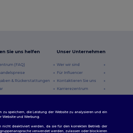
en Sie uns helfen
Unser Unternehmen
zentrum (FAQ)
Wer wir sind
andelspreise
Für Influencer
aben & Rückerstattungen
Kontaktieren Sie uns
ar
Karrierezentrum
andmethoden
heincodes
n zu speichern, die Leistung der Website zu analysieren und ein
rer Website und Werbung.
n nicht deaktiviert werden, da sie für den korrekten Betrieb der
Zielgruppenansprache verwendet werden, zulassen oder blockieren