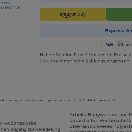
6989151
ag: 10:00–14:00
Express-A
Haben Sie eine Firma? Um unsere Preise o
Steuernummer beim Zahlungsvorgang an.
mkalibrierung möglicherweise nicht genau der tatsächlichen Produktfarbe entspricht.
Arbeits-Bodywarmer aus Ri
dauerhaften Wetterschutz 
ster-Außengewebe
über ein schweres Polyest
achen Zugang zur Veredelung