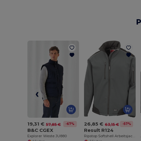
P
19,31 €
26,85 €
-67%
-57%
57,85 €
63,15 €
B&C CGEX
Result R124
Explorer Weste JU880
Ripstop Softshell Arbeitsjacke