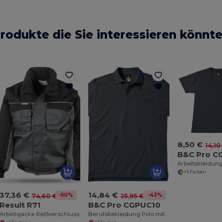
rodukte die Sie interessieren könnt
8,50 €
14,10
B&C Pro C
+5 Farben
37,36 €
14,84 €
-50%
-43%
74,60 €
25,95 €
Result R71
B&C Pro CGPUC10
Arbeitsjacke Reißverschluss
Berufsbekleidung Polo mit Brusttasche PUC10