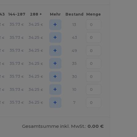
143
144-287
288 +
Mehr
Bestand
Menge
+
2
35.73
34.25
13
€
€
€
+
2
35.73
34.25
43
€
€
€
+
2
35.73
34.25
49
€
€
€
+
2
35.73
34.25
35
€
€
€
+
2
35.73
34.25
30
€
€
€
+
2
35.73
34.25
10
€
€
€
+
2
35.73
34.25
7
€
€
€
Gesamtsumme inkl. MwSt.:
0.00 €