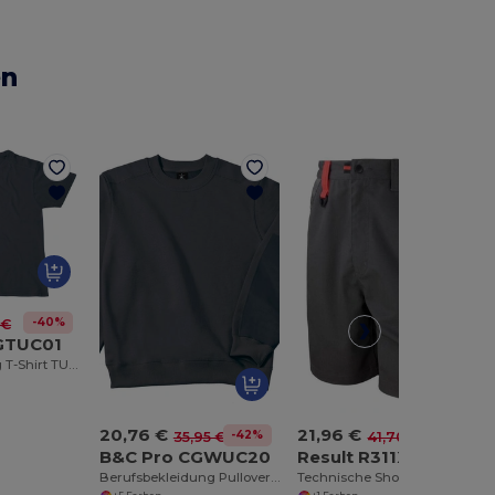
en
-40%
 €
GTUC01
Arbeitskleidung T-Shirt TUC01
20,76 €
21,96 €
-42%
-47%
35,95 €
41,70 €
B&C Pro CGWUC20
Result R311X
Berufsbekleidung Pullover WUC20
Technische Shorts mit Werkzeugtaschen