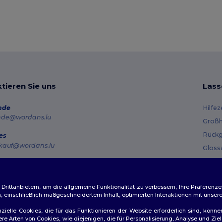
tieren Sie uns
Lass
nde
Hilfe
nde@wordans.lu
Großh
Rückg
es
kauf@wordans.lu
Gloss
Vers
line
 6819 6989151
Gutsc
tag – Donnerstag: 10:00–13:00 & 14:00–17:30 Freitag: 10:00–14:00
ittanbietern, um die allgemeine Funktionalität zu verbessern, Ihre Präferenze
n, einschließlich maßgeschneidertem Inhalt, optimierten Interaktionen mit unse
ftragsverfolgung
zielle Cookies, die für das Funktionieren der Website erforderlich sind, könne
dere Arten von Cookies, wie diejenigen, die für Personalisierung, Analyse und 