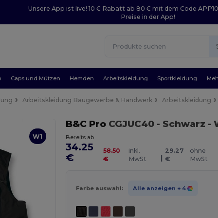
Unsere App ist live! 10 € Rabatt ab 80 € mit dem Code APP1
Preise in der App!
n
Caps und Mützen
Hemden
Arbeitskleidung
Sportkleidung
Meh
dung
Arbeitskleidung Baugewerbe & Handwerk
Arbeitskleidung
B&C Pro
CGJUC40
- Schwarz
- 
W1
Bereits ab
34.25
58.50
inkl.
29.27
ohne
€
|
€
MwSt
€
MwSt
Farbe auswahl:
Alle anzeigen
+ 4