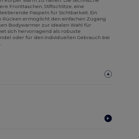
n Körper warm zu halten. Die technische
e Fronttaschen, Stiftschlitze, eine
ktierende Paspeln für Sichtbarkeit. Ein
n Rücken ermöglicht den einfachen Zugang
sen Bodywarmer zur idealen Wahl für
net sich hervorragend als robuste
ndel oder für den individuellen Gebrauch bei
.