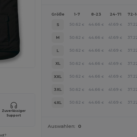
Größe
1-7
8-23
24-71
72-
50.62
44.66
41.69
37.2
S
€
€
€
50.62
44.66
41.69
37.2
M
€
€
€
50.62
44.66
41.69
37.2
L
€
€
€
50.62
44.66
41.69
37.2
XL
€
€
€
50.62
44.66
41.69
37.2
XXL
€
€
€
r Ihre Produkte an
50.62
44.66
41.69
37.2
3XL
€
€
€
50.62
44.66
41.69
37.2
4XL
€
€
€
Zuverlässiger
Support
Auswahlen:
0
bot?