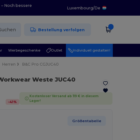
0 – Noch bessere
Luxembourg
/
De
Suchen
Bestellung verfolgen
r
Werbegeschenke
Outlet
Individuell gestalten!
Herren
B&C Pro CGJUC40
Workwear Weste JUC40
Kostenloser Versand ab 119 € in diesem
Lager!
-
41
%
Größentabelle