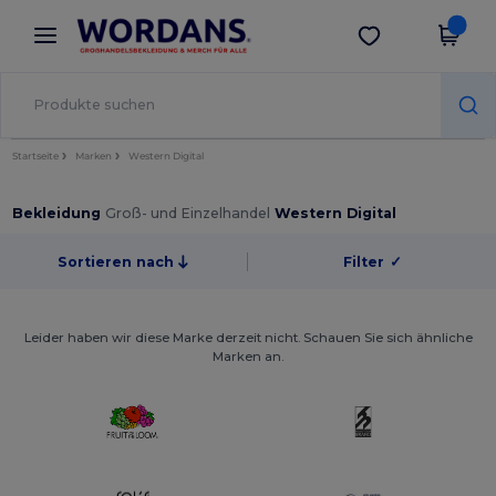
×
Wordans App
App holen
Bessere Preise in der App!
Startseite
Marken
Western Digital
Bekleidung
Groß- und Einzelhandel
Western Digital
Sortieren nach
Filter
✓
Leider haben wir diese Marke derzeit nicht. Schauen Sie sich ähnliche
Marken an.