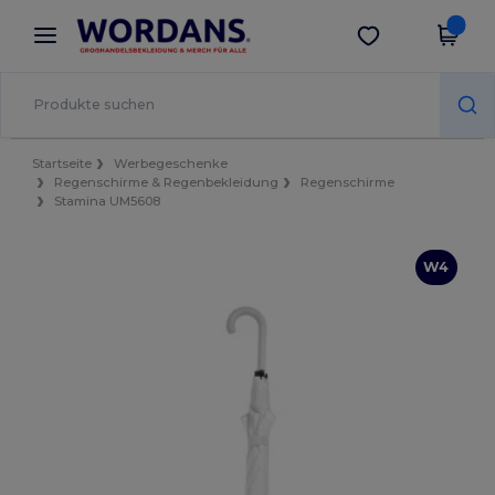
×
Wordans App
App holen
Bessere Preise in der App!
Startseite
Werbegeschenke
Regenschirme & Regenbekleidung
Regenschirme
Stamina UM5608
W4