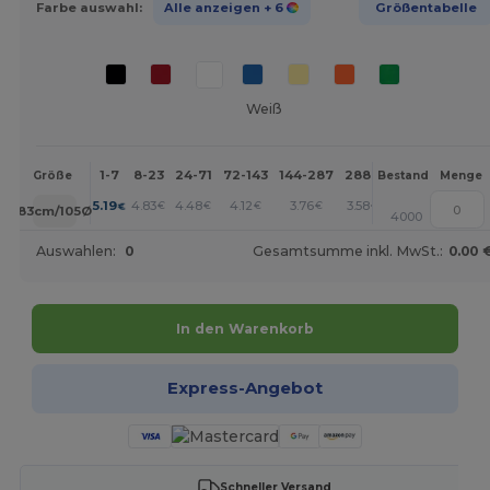
Farbe auswahl:
Alle anzeigen
+ 6
Größentabelle
Weiß
1-7
8-23
24-71
72-143
144-287
288 +
Mehr
Größe
Bestand
Menge
+
5.19
4.83
4.48
4.12
3.76
3.58
€
€
€
€
€
€
83cm/105Ø
4000
Auswahlen:
0
Gesamtsumme inkl. MwSt.:
0.00 
In den Warenkorb
Express-Angebot
Schneller Versand