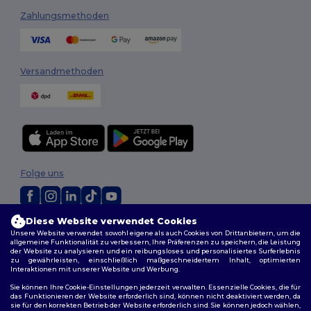
Zahlungsmethoden
Versandmethoden
Folge uns
Diese Website verwendet Cookies
2026. Alle Rechte vorbehalten
Unsere Website verwendet sowohl eigene als auch Cookies von Drittanbietern, um die
Allgemeine Geschäftsbedingungen
|
Personalisierungsrichtlinien
|
allgemeine Funktionalität zu verbessern, Ihre Präferenzen zu speichern, die Leistung
Datenschutzbestimmungen
|
Cookie-Richtlinie
|
Site Map
der Website zu analysieren und ein reibungsloses und personalisiertes Surferlebnis
zu gewährleisten, einschließlich maßgeschneidertem Inhalt, optimierten
Interaktionen mit unserer Website und Werbung.
Sie können Ihre Cookie-Einstellungen jederzeit verwalten. Essenzielle Cookies, die für
das Funktionieren der Website erforderlich sind, können nicht deaktiviert werden, da
sie für den korrekten Betrieb der Website erforderlich sind. Sie können jedoch wählen,