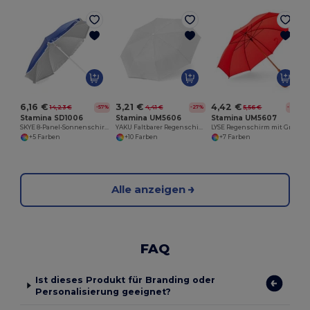
6,16 €
3,21 €
4,42 €
14,23 €
4,41 €
5,56 €
-57%
-27%
-21%
Stamina SD1006
Stamina UM5606
Stamina UM5607
SKYE 8-Panel-Sonnenschirm aus widerstandsfähigem Nylon und mit UV-Schutz
YAKU Faltbarer Regenschirm mit passender Tasche
LYSE Regenschirm mit Griff
+5 Farben
+10 Farben
+7 Farben
Alle anzeigen
FAQ
Ist dieses Produkt für Branding oder
Personalisierung geeignet?