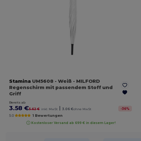
Stamina
UM5608
- Weiß
- MILFORD
Regenschirm mit passendem Stoff und
Griff
Bereits ab
3.58 €
|
-
36
%
5.62 €
inkl. MwSt
3.06 €
ohne MwSt
5.0
1 Bewertungen
Kostenloser Versand ab 699 € in diesem Lager!