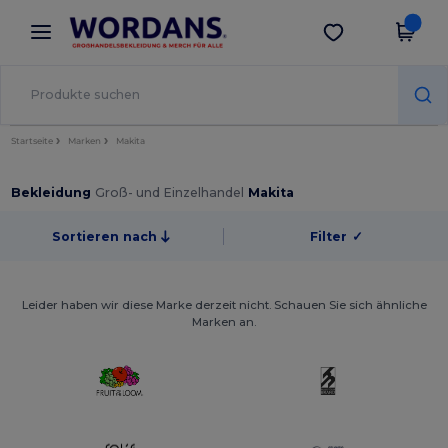
×
Wordans App
App holen
Bessere Preise in der App!
Startseite
Marken
Makita
Bekleidung
Groß- und Einzelhandel
Makita
Sortieren nach
Filter
✓
Leider haben wir diese Marke derzeit nicht. Schauen Sie sich ähnliche
Marken an.