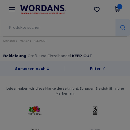
×
Wordans App
App holen
Bessere Preise in der App!
Startseite
Marken
KEEP OUT
Bekleidung
Groß- und Einzelhandel
KEEP OUT
Sortieren nach
Filter
✓
Leider haben wir diese Marke derzeit nicht. Schauen Sie sich ähnliche
Marken an.