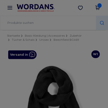
×
Wordans App
App holen
Bessere Preise in der App!
Startseite
Basic Kleidung | Accessoires
Zubehör
Tücher & Schals
Unisex
Beechfield BC469
W1
Versand in