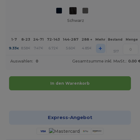
Schwarz
1-7
8-23
24-71
72-143
144-287
288 +
Mehr
Bestand
Menge
+
9.33
8.58
7.47
6.72
5.60
4.85
€
€
€
€
€
€
517
Auswahlen:
0
Gesamtsumme inkl. MwSt.:
0.00 
In den Warenkorb
Jetzt konfigurieren!
Express-Angebot