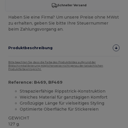
Schneller Versand
Haben Sie eine Firma? Um unsere Preise ohne MWst
zu erhalten, geben Sie bitte Ihre Steuernummer
beim Zahlungsvorgang an.
Produktbeschreibung
Bitte beachten Sie, dass die Farbe des Produktbildes aufgrund der
Bildschirmkalibrierung möglicherweise nicht genau der tatsächlichen
Produktfarbe entspricht.
Reference: B469, BF469
Strapazierfähige Rippstrick-Konstruktion
Weiches Material für ganztägigen Komfort
Großzügige Länge für vielseitiges Styling
Optimierte Oberfläche für Stickereien
GEWICHT
127 g.