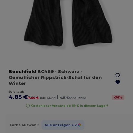
Beechfield
BC469
- Schwarz
-
Gemütlicher Rippstrick-Schal für den
Winter
Bereits ab
4.85 €
|
-
36
%
7.60 €
inkl. MwSt
4.15 €
ohne MwSt
Kostenloser Versand ab 119 € in diesem Lager!
Farbe auswahl:
Alle anzeigen
+ 2