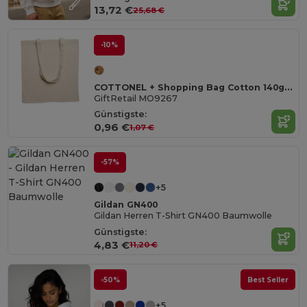
13,72 €
25,68 €
-10%
COTTONEL + Shopping Bag Cotton 140g/m²
GiftRetail MO9267
Günstigste:
0,96 €
1,07 €
-57%
+5
Gildan GN400
Gildan Herren T-Shirt GN400 Baumwolle
Günstigste:
4,83 €
11,20 €
-50%
Best Seller
+5