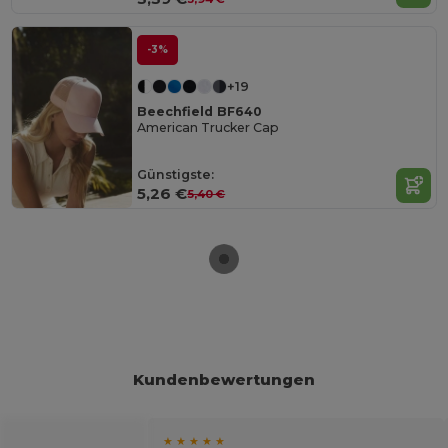
-3%
+19
Beechfield BF640
American Trucker Cap
Günstigste:
5,26 €
5,40 €
Kundenbewertungen
★ ★ ★ ★ ★