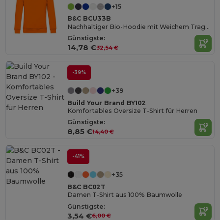
+15
B&C BCU33B
Nachhaltiger Bio-Hoodie mit Weichem Tragekomfort
Günstigste:
14,78 €
32,54 €
-39%
+39
Build Your Brand BY102
Komfortables Oversize T-Shirt für Herren
Günstigste:
8,85 €
14,40 €
-41%
+35
B&C BC02T
Damen T-Shirt aus 100% Baumwolle
Günstigste:
3,54 €
6,00 €