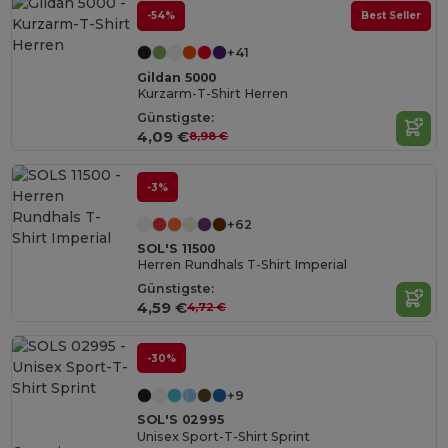
-54%
Best Seller
+41
Gildan 5000
Kurzarm-T-Shirt Herren
Günstigste:
4,09 €
8,98 €
-3%
+62
SOL'S 11500
Herren Rundhals T-Shirt Imperial
Günstigste:
4,59 €
4,72 €
-30%
+9
SOL'S 02995
Unisex Sport-T-Shirt Sprint