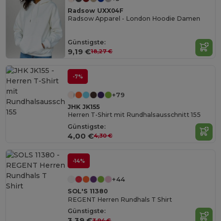
Radsow UXX04F
Radsow Apparel - London Hoodie Damen
Günstigste:
9,19 €
18,27 €
-7%
+79
JHK JK155
Herren T-Shirt mit Rundhalsausschnitt 155
Günstigste:
4,00 €
4,30 €
-14%
+44
SOL'S 11380
REGENT Herren Rundhals T Shirt
Günstigste:
3,39 €
3,94 €