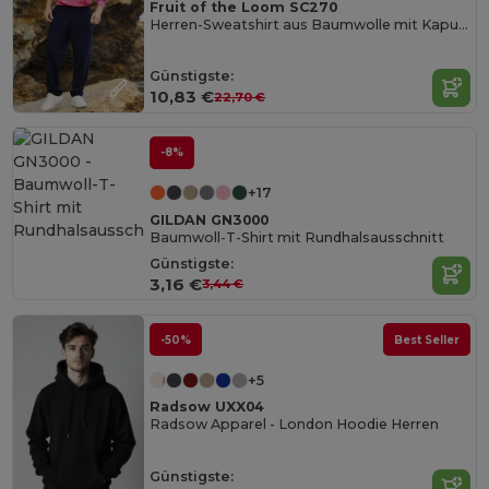
Fruit of the Loom SC270
Herren-Sweatshirt aus Baumwolle mit Kapuze
Günstigste:
10,83 €
22,70 €
-8%
+17
GILDAN GN3000
Baumwoll-T-Shirt mit Rundhalsausschnitt
Günstigste:
3,16 €
3,44 €
-50%
Best Seller
+5
Radsow UXX04
Radsow Apparel - London Hoodie Herren
Günstigste: