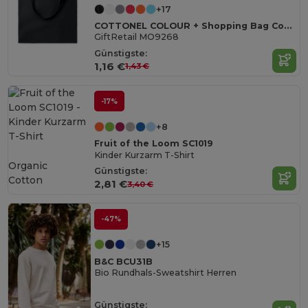
+17
COTTONEL COLOUR + Shopping Bag Cotton 140g/m²
GiftRetail MO9268
Günstigste:
1,16 €
1,43 €
-17%
+8
Fruit of the Loom SC1019
Kinder Kurzarm T-Shirt
Organic
Günstigste:
Cotton
2,81 €
3,40 €
-47%
+15
B&C BCU31B
Bio Rundhals-Sweatshirt Herren
Günstigste: