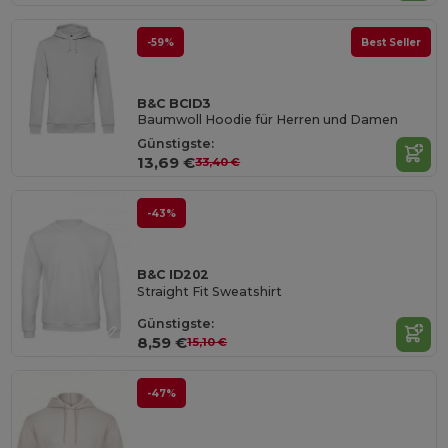
-59%
Best Seller
B&C BCID3
Baumwoll Hoodie für Herren und Damen
Günstigste:
13,69 €
33,40 €
-43%
B&C ID202
Straight Fit Sweatshirt
Günstigste:
8,59 €
15,10 €
-47%