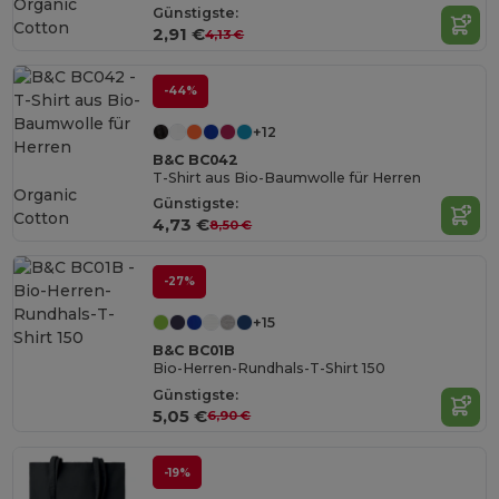
Organic
Günstigste:
Cotton
2,91 €
4,13 €
-44%
+12
B&C BC042
T-Shirt aus Bio-Baumwolle für Herren
Organic
Günstigste:
Cotton
4,73 €
8,50 €
-27%
+15
B&C BC01B
Bio-Herren-Rundhals-T-Shirt 150
Günstigste:
5,05 €
6,90 €
-19%