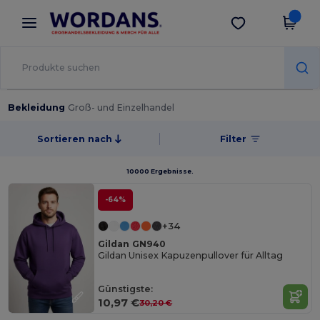
×
Wordans App
App holen
Bessere Preise in der App!
Bekleidung
Groß- und Einzelhandel
Sortieren nach
Filter
10000 Ergebnisse.
-64%
+34
Gildan GN940
Gildan Unisex Kapuzenpullover für Alltag
Günstigste:
10,97 €
30,20 €