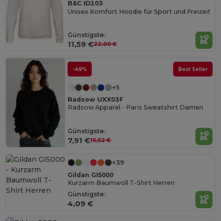
B&C ID203
Unisex Komfort Hoodie für Sport und Freizeit
Günstigste:
11,59 €
22,00 €
-49%
Best Seller
+5
Radsow UXX03F
Radsow Apparel - Paris Sweatshirt Damen
Günstigste:
7,91 €
15,52 €
+39
Gildan GI5000
Kurzarm Baumwoll T-Shirt Herren
Günstigste:
4,09 €