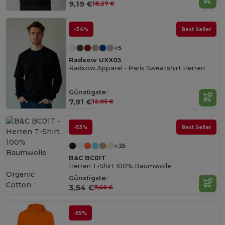
9,19 €
18,27 €
-34%
Best Seller
+5
Radsow UXX03
Radsow Apparel - Paris Sweatshirt Herren
Günstigste:
7,91 €
12,05 €
-53%
Best Seller
+35
B&C BC01T
Herren T-Shirt 100% Baumwolle
Organic
Günstigste:
Cotton
3,54 €
7,60 €
-55%