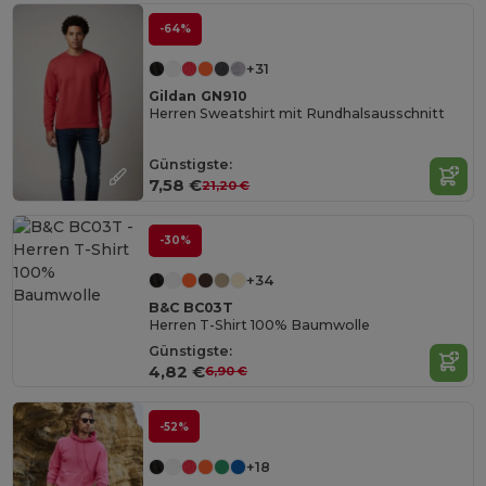
-64%
+31
Gildan GN910
Herren Sweatshirt mit Rundhalsausschnitt
Günstigste:
7,58 €
21,20 €
-30%
+34
B&C BC03T
Herren T-Shirt 100% Baumwolle
Günstigste:
4,82 €
6,90 €
-52%
+18