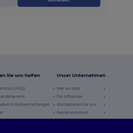
Anmelden
en Sie uns helfen
Unser Unternehmen
zentrum (FAQ)
Wer wir sind
andelspreise
Für Influencer
aben & Rückerstattungen
Kontaktieren Sie uns
ar
Karrierezentrum
andmethoden
heincodes