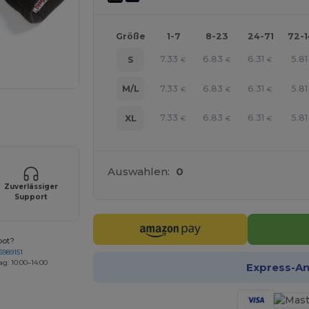
Größe
1-7
8-23
24-71
72-
7.33
6.83
6.31
5.81
S
€
€
€
7.33
6.83
6.31
5.81
M/L
€
€
€
r Ihre Produkte an
7.33
6.83
6.31
5.81
XL
€
€
€
Auswahlen:
0
Zuverlässiger
Support
bot?
6989151
ag: 10:00–14:00
Express-A