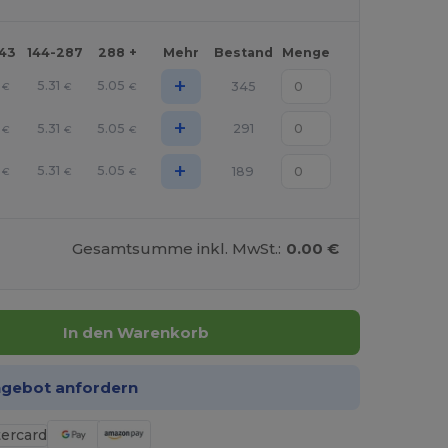
143
144-287
288 +
Mehr
Bestand
Menge
+
5.31
5.05
345
€
€
€
+
5.31
5.05
291
€
€
€
+
5.31
5.05
189
€
€
€
Gesamtsumme inkl. MwSt.:
0.00 €
In den Warenkorb
ngebot anfordern