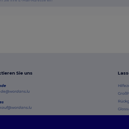
tieren Sie uns
Lass
nde
Hilfe
nde@wordans.lu
Großh
Rückg
es
kauf@wordans.lu
Gloss
Vers
line
 6819 6989151
Gutsc
tag – Donnerstag: 10:00–13:00 & 14:00–17:30 Freitag: 10:00–14:00