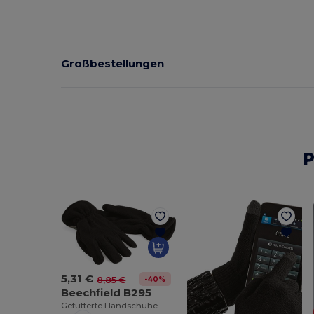
Großbestellungen
P
5,31 €
-40%
8,85 €
Beechfield B295
Gefütterte Handschuhe