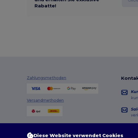
Rabatte!
Kontak
Zahlungsmethoden
Ku
ku
Versandmethoden
Sal
ver
Hot
+49
Diese Website verwendet Cookies
Mon