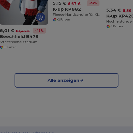
5,15 €
-23%
6,67 €
K-up KP882
5,34 €
6,86
Fleece-Handschuhe für Kinder
K-up KP42
+2 Farben
+1 Farben
6,01 €
-43%
10,46 €
Beechfield B479
Streifenschal Stadium
+6 Farben
Alle anzeigen