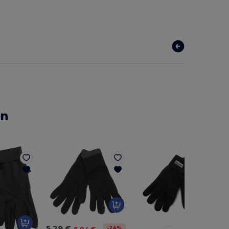
en
5,29 €
-24%