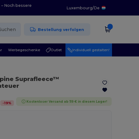
0 – Noch bessere
Luxembourg
/
De
Suchen
Bestellung verfolgen
r
Werbegeschenke
Outlet
Individuell gestalten!
lpine Suprafleece™
nteuer
Kostenloser Versand ab 119 € in diesem Lager!
-
19
%