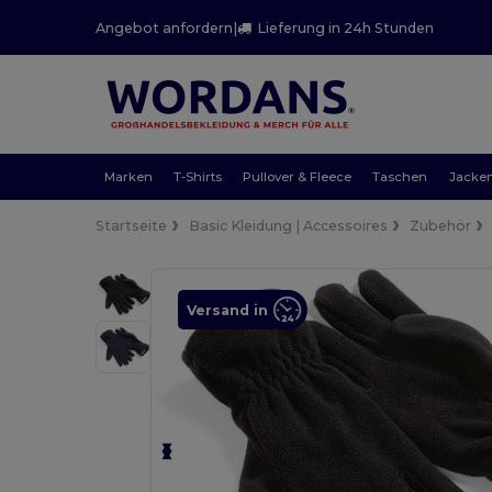
Angebot anfordern
|
Lieferung in 24h Stunden
Marken
T-Shirts
Pullover & Fleece
Taschen
Jacke
Startseite
Basic Kleidung | Accessoires
Zubehör
Versand in