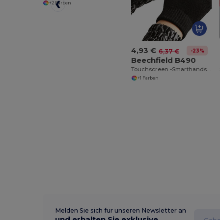
+2 Farben
4,93 €
-23%
6,37 €
Beechfield B490
Touchscreen -Smarthandschuhe
+1 Farben
Melden Sie sich für unseren Newsletter an
und erhalten Sie exklusive