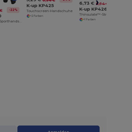
6,94 €
6,73 €
-25%
8,94 €
K-up KP425
K-up KP426
-22%
 €
Touchscreen-Handschuhe
Thinsulate™-Strickhandschuhe
0
+2 Farben
+1 Farben
Hochleistungs-Sporthandschuhe für Aktive