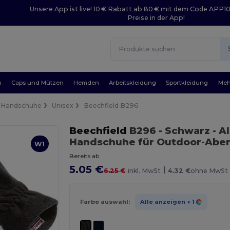
Unsere App ist live! 10 € Rabatt ab 80 € mit dem Code APP1
Preise in der App!
n
Caps und Mützen
Hemden
Arbeitskleidung
Sportkleidung
Meh
Handschuhe
Unisex
Beechfield B296
Beechfield
B296
- Schwarz
- A
Handschuhe für Outdoor-Abe
W1
Bereits ab
5.05 €
|
6.25 €
inkl. MwSt
4.32 €
ohne MwSt
Farbe auswahl:
Alle anzeigen
+ 1