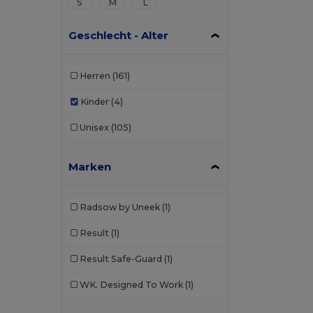
S
M
L
Geschlecht - Alter
Herren
(161)
Kinder
(4)
Unisex
(105)
Marken
Radsow by Uneek
(1)
Result
(1)
Result Safe-Guard
(1)
WK. Designed To Work
(1)