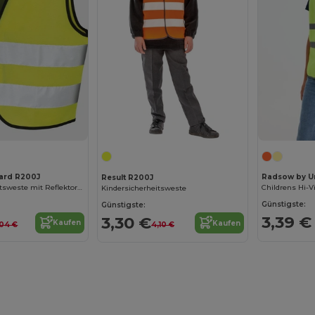
uard R200J
Radsow by U
Result R200J
Kinder Sicherheitsweste mit Reflektoren
Childrens Hi-V
Kindersicherheitsweste
Günstigste:
Günstigste:
3,39 €
3,30 €
Kaufen
Kaufen
,04 €
4,10 €