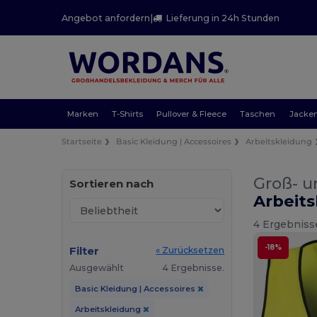
Angebot anfordern
|
Lieferung in 24h Stunden
Marken
T-Shirts
Pullover & Fleece
Taschen
Jacke
Startseite
Basic Kleidung | Accessoires
Arbeitskleidung
Groß- u
Sortieren nach
Arbeit
4 Ergebniss
-18%
Filter
« Zurücksetzen
Ausgewählt
4 Ergebnisse.
Basic Kleidung | Accessoires
Arbeitskleidung