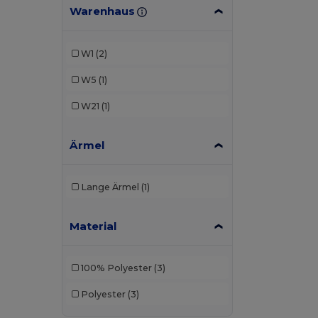
Warenhaus
W1
(2)
W5
(1)
W21
(1)
Ärmel
Lange Ärmel
(1)
Material
100% Polyester
(3)
Polyester
(3)