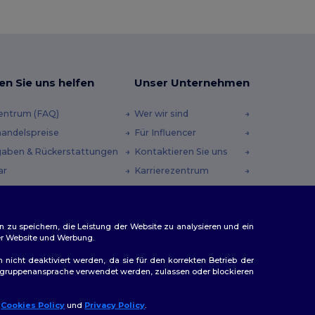
en Sie uns helfen
Unser Unternehmen
zentrum (FAQ)
Wer wir sind
andelspreise
Für Influencer
aben & Rückerstattungen
Kontaktieren Sie uns
ar
Karrierezentrum
andmethoden
heincodes
n zu speichern, die Leistung der Website zu analysieren und ein
rer Website und Werbung.
n nicht deaktiviert werden, da sie für den korrekten Betrieb der
Zielgruppenansprache verwendet werden, zulassen oder blockieren
r
Cookies Policy
und
Privacy Policy
.
llo