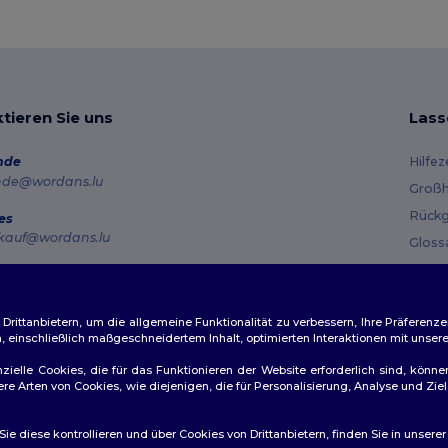
tieren Sie uns
Lass
nde
Hilfe
nde@wordans.lu
Großh
Rückg
es
kauf@wordans.lu
Gloss
Vers
line
 6819 6989151
Gutsc
tag – Donnerstag: 10:00–13:00 & 14:00–17:30 Freitag: 10:00–14:00
ittanbietern, um die allgemeine Funktionalität zu verbessern, Ihre Präferenze
n, einschließlich maßgeschneidertem Inhalt, optimierten Interaktionen mit unse
ftragsverfolgung
zielle Cookies, die für das Funktionieren der Website erforderlich sind, könne
dere Arten von Cookies, wie diejenigen, die für Personalisierung, Analyse und 
e diese kontrollieren und über Cookies von Drittanbietern, finden Sie in unsere
👋
Ha