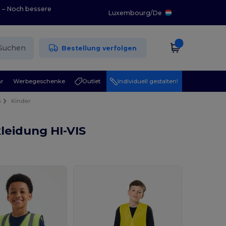
0 – Noch bessere
Luxembourg
/
De
Suchen
Bestellung verfolgen
r
Werbegeschenke
Outlet
Individuell gestalten!
S
Kinder
leidung HI-VIS