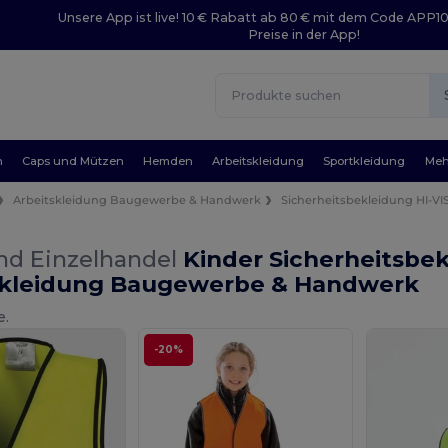
Unsere App ist live! 10 € Rabatt ab 80 € mit dem Code APP1
Preise in der App!
n
Caps und Mützen
Hemden
Arbeitskleidung
Sportkleidung
Meh
Arbeitskleidung Baugewerbe & Handwerk
Sicherheitsbekleidung HI-VI
nd Einzelhandel
Kinder Sicherheitsbek
skleidung Baugewerbe & Handwerk
e.
-20%