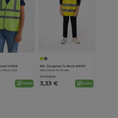
neek UC806
WK. Designed To Work WK617
iz Waist Coat
Warnweste für Kinder
Günstigste:
3,33 €
Kaufen
Kaufen