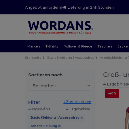
Angebot anfordern
|
Lieferung in 24h Stunden
Marken
T-Shirts
Pullover & Fleece
Taschen
Jacke
Startseite
Basic Kleidung | Accessoires
Arbeitskleidung
Groß- u
Sortieren nach
4 Ergebniss
-40%
Filter
« Zurücksetzen
Ausgewählt
4 Ergebnisse.
Basic Kleidung | Accessoires
Arbeitskleidung