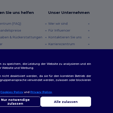
en Sie uns helfen
Unser Unternehmen
zentrum (FAQ)
Wer wir sind
andelspreise
Für Influencer
aben & Rückerstattungen
Kontaktieren Sie uns
ar
Karrierezentrum
andmethoden
heincodes
n zu speichern, die Leistung der Website zu analysieren und ein
rer Website und Werbung.
n nicht deaktiviert werden, da sie für den korrekten Betrieb der
Zielgruppenansprache verwendet werden, zulassen oder blockieren
r
Cookies Policy
und
Privacy Policy
.
ap
Nur notwendige
Alle zulassen
zulassen