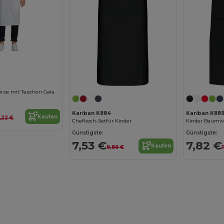
ürze mit Taschen Gala
Kariban K884
Kariban K88
Kaufen
,22 €
Chefkoch-Setfür Kinder
Günstigste:
Günstigste:
7,53 €
7,82 €
Kaufen
9,89 €