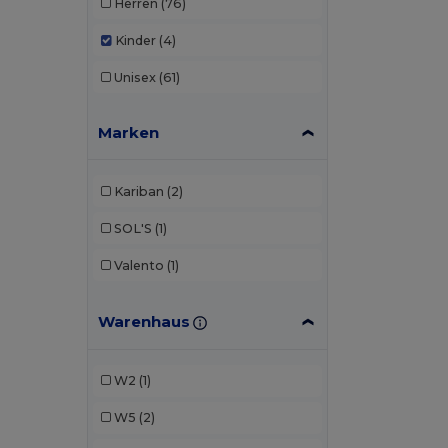
Herren
(76)
Kinder
(4)
Unisex
(61)
Marken
Kariban
(2)
SOL'S
(1)
Valento
(1)
Warenhaus
W2
(1)
W5
(2)