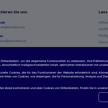
tieren Sie uns
Lass
nde
Hilfe
nde@wordans.lu
Großh
Rückg
es
kauf@wordans.lu
Gloss
Vers
line
 6819 6989151
Gutsc
tag – Donnerstag: 10:00–13:00 & 14:00–17:30 Freitag: 10:00–14:00
ittanbietern, um die allgemeine Funktionalität zu verbessern, Ihre Präferenze
n, einschließlich maßgeschneidertem Inhalt, optimierten Interaktionen mit unse
ftragsverfolgung
zielle Cookies, die für das Funktionieren der Website erforderlich sind, könne
dere Arten von Cookies, wie diejenigen, die für Personalisierung, Analyse und 
e diese kontrollieren und über Cookies von Drittanbietern, finden Sie in unsere
ichtlinien
|
Datenschutzbestimmungen
|
Cookie-Richtlinie
|
Site M