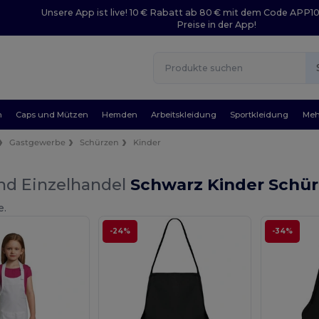
Unsere App ist live! 10 € Rabatt ab 80 € mit dem Code APP1
Preise in der App!
n
Caps und Mützen
Hemden
Arbeitskleidung
Sportkleidung
Meh
Gastgewerbe
Schürzen
Kinder
nd Einzelhandel
Schwarz Kinder Schü
e.
-24%
-34%