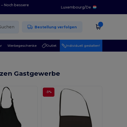
0 – Noch bessere
Luxembourg
/
De
Suchen
Bestellung verfolgen
r
Werbegeschenke
Outlet
Individuell gestalten!
rzen Gastgewerbe
-3%