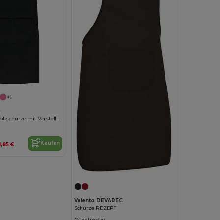
+1
9
Kinder Baumwollschürze mit Verstellbarem Nackengurt
Kaufen
11,85 €
Valento DEVAREC
Schürze REZEPT
Günstigste: