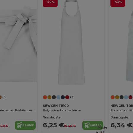
-40%
-43%
+3
+3
NEWGEN TB100
NEWGEN TB10
Bistro Kellnerschürze mit Praktischen Taschen
Polycotton Laborschürze
Günstigste:
Günstigste:
6,25 €
6,34 €
Kaufen
Kaufen
5,09 €
10,50 €
Made
in
ES