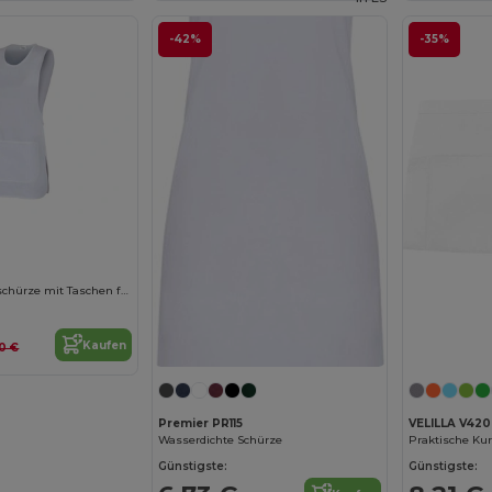
-42%
-35%
Wendbare Kochschürze mit Taschen für Profis
Kaufen
10 €
Premier PR115
VELILLA V420
Wasserdichte Schürze
Günstigste:
Günstigste: