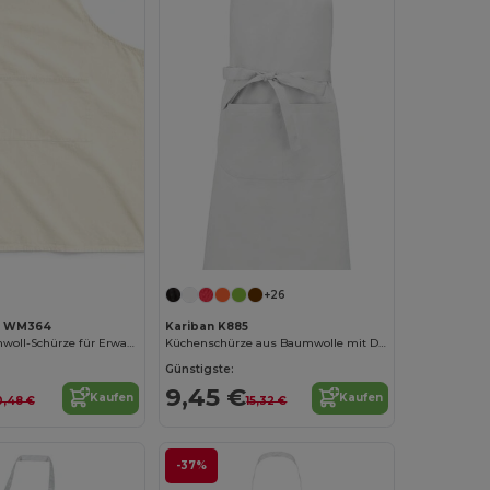
+26
ll WM364
Kariban K885
Fairtrade Baumwoll-Schürze für Erwachsene
Küchenschürze aus Baumwolle mit Doppeltasche
Günstigste:
9,45 €
Kaufen
Kaufen
0,48 €
15,32 €
-37%