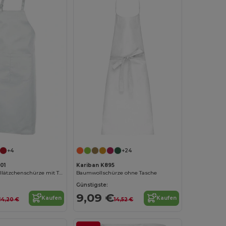
+4
+24
01
Kariban K895
100% Baumwolllätzchenschürze mit Tasche
Baumwollschürze ohne Tasche
Günstigste:
9,09 €
Kaufen
Kaufen
14,20 €
14,52 €