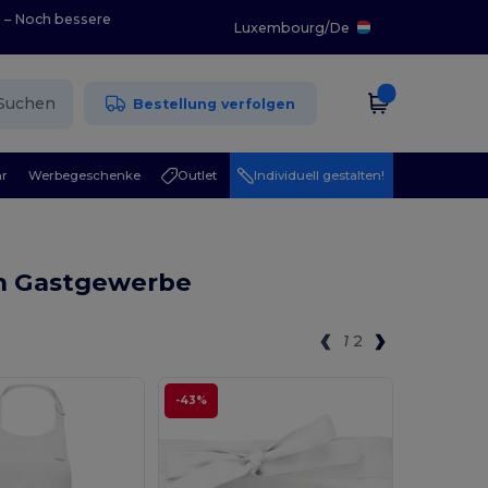
0 – Noch bessere
Luxembourg
/
De
Suchen
Bestellung verfolgen
r
Werbegeschenke
Outlet
Individuell gestalten!
n Gastgewerbe
1
2
-43%