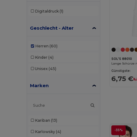
Digitaldruck
(1)
Geschlecht - Alter
Herren
(60)
Kinder
(4)
SOL'S 88010
Lange Schürze m
Unisex
(45)
Günstigste:
6,75 €
11
Marken
Kariban
(13)
-35%
Karlowsky
(4)