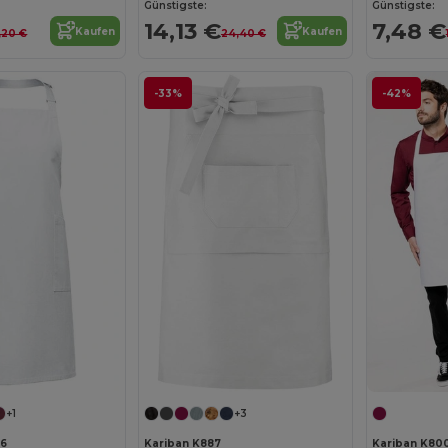
Günstigste:
Günstigste:
14,13 €
7,48 €
Kaufen
Kaufen
,20 €
24,40 €
-33%
-42%
+1
+3
6
Kariban K887
Kariban K800