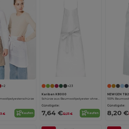
+2
+23
Kariban K8000
NEWGEN TB2
umwollpolyesterschürze
Schürze aus Baumwollpolyester ohne Tasche
Günstigste:
Günstigste:
7,64 €
8,20 €
Kaufen
Kaufen
57 €
12,17 €