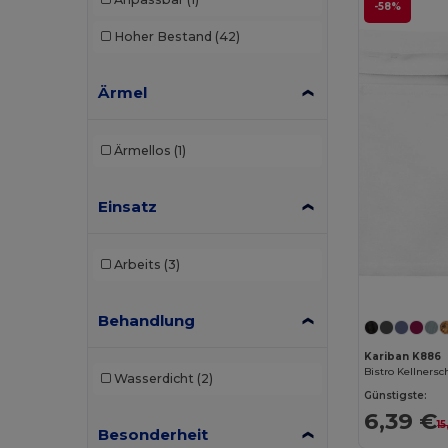
-58%
Hoher Bestand
(42)
Ärmel
Ärmellos
(1)
Einsatz
Arbeits
(3)
Behandlung
Kariban K886
Wasserdicht
(2)
Günstigste:
6,39 €
1
Besonderheit