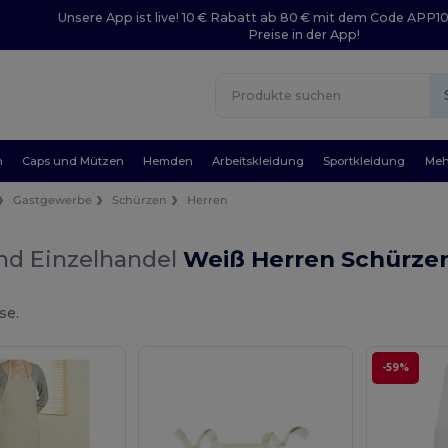
Unsere App ist live! 10 € Rabatt ab 80 € mit dem Code APP1
Preise in der App!
n
Caps und Mützen
Hemden
Arbeitskleidung
Sportkleidung
Meh
Gastgewerbe
Schürzen
Herren
nd Einzelhandel
Weiß Herren Schürze
se.
-59%