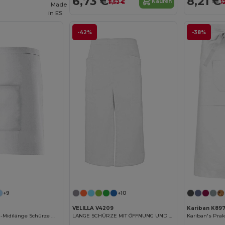
6,73 €
8,21 €
Kaufen
11,52 €
1
Made
in
ES
-42%
-38%
+9
+10
VELILLA V4209
Kariban K89
Praktische Hotel-Midilänge Schürze mit Tasche
LANGE SCHÜRZE MIT ÖFFNUNG UND TASCHEN