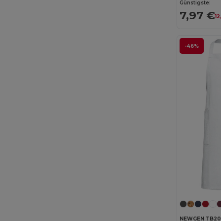
Günstigste:
7,97 €
12
-46%
NEWGEN TB20