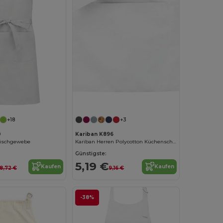
+18
+3
0
Kariban K896
Mischgewebe
Kariban Herren Polycotton Küchenschürze mit Taschen
Günstigste:
5,19 €
Kaufen
Kaufen
18,72 €
9,16 €
-38%