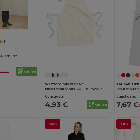
+5
ollschürze
Jetzt konfigurieren!
Kaufen
,34 €
Westford mill WM362
Kariban K89
Kinderschürze aus 100% Baumwolle
Schürze aus 
Günstigste:
Günstigste:
4,93 €
7,67 €
Kaufen
-43%
-36%