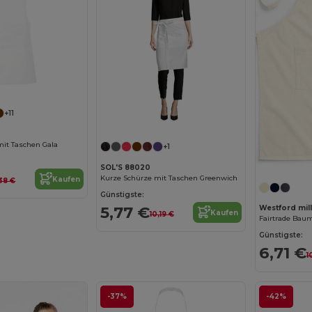
+11
it Taschen Gala
+1
SOL'S 88020
Kurze Schürze mit Taschen Greenwich
Kaufen
,38 €
Günstigste:
5,77 €
Westford mi
Kaufen
10,19 €
Günstigste:
6,71 €
1
-37%
-42%