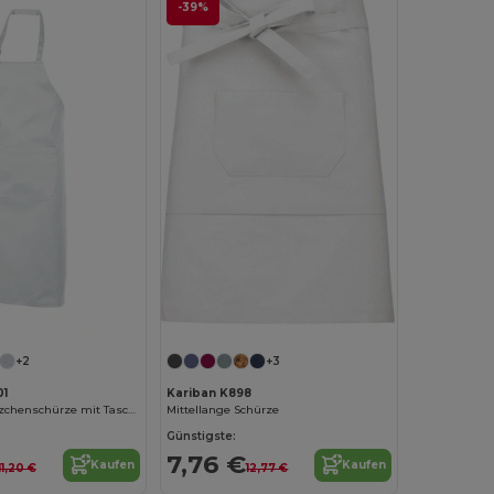
-39%
+2
+3
1
Kariban K898
Polycotton Lätzchenschürze mit Tasche
Mittellange Schürze
Günstigste:
7,76 €
Kaufen
Kaufen
11,20 €
12,77 €