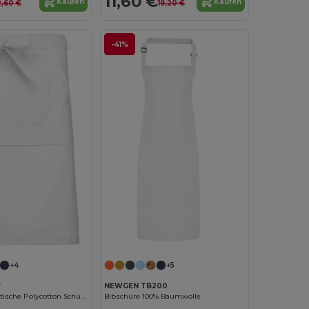
11,60 €
Kaufen
Kaufen
2,60 €
19,20 €
-41%
+4
+5
7
NEWGEN TB200
Kariban's Praktische Polycotton Schürze für Herren
Bibschüre 100% Baumwolle