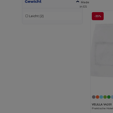
Gewicht
Made
in
ES
Leicht
(2)
-35%
VELILLA V4201