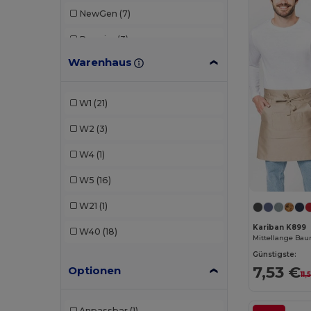
NewGen
(7)
Premier
(3)
Warenhaus
Radsow by Uneek
(1)
SOL'S
(3)
W1
(21)
Stamina
(1)
W2
(3)
Valento
(18)
W4
(1)
Velilla
(8)
W5
(16)
Westford mill
(2)
W21
(1)
Kariban K899
W40
(18)
Mittellange Ba
Günstigste:
7,53 €
Optionen
11,
Anpassbar
(1)