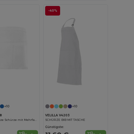
-40%
+10
+10
8
VELILLA V4203
Praktische Kurze Schürze mit Mehrfachfächern
SCHÜRZE BIB MIT TASCHE
Günstigste: