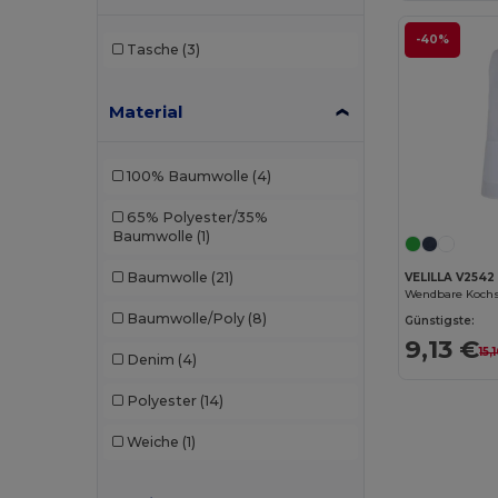
-40%
Tasche
(3)
Material
100% Baumwolle
(4)
65% Polyester/35%
Baumwolle
(1)
Baumwolle
(21)
VELILLA V2542
Baumwolle/Poly
(8)
Günstigste:
9,13 €
15,
Denim
(4)
Polyester
(14)
Weiche
(1)