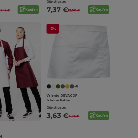
Günstigste:
7,37 €
Kaufen
Kaufen
12,12 €
12,50 €
-3%
+8
Valento DEVACOF
Schürze Kaffee
Günstigste:
3,63 €
Kaufen
3,76 €
1