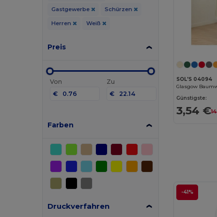
Gastgewerbe
Schürzen
Herren
Weiß
Preis
SOL'S 04094
Von
Zu
Glasgow Baumw
€
€
Günstigste:
3,54 €
14
Farben
-41%
Druckverfahren