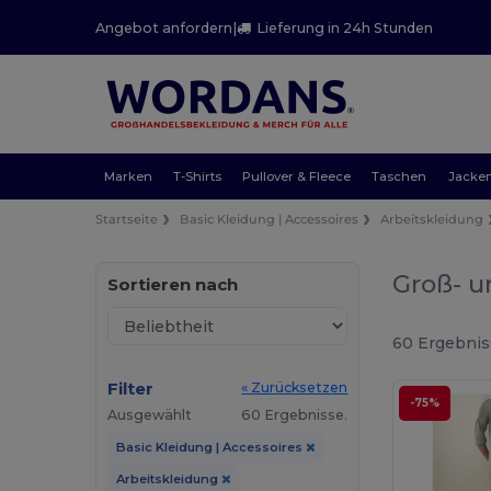
Angebot anfordern
|
Lieferung in 24h Stunden
Marken
T-Shirts
Pullover & Fleece
Taschen
Jacke
Startseite
Basic Kleidung | Accessoires
Arbeitskleidung
Groß- u
Sortieren nach
60 Ergebnis
Filter
« Zurücksetzen
-75%
Ausgewählt
60 Ergebnisse.
Basic Kleidung | Accessoires
Arbeitskleidung