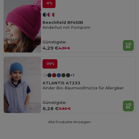
-0%
Beechfield BF450B
Kinderhut mit Pompom
Organic
Günstigste:
Cotton
4,29 €
4,30 €
-36%
+1
ATLANTIS AT233
Kinder Bio-Baumwollmütze für Allergiker
Günstigste:
6,28 €
9,80 €
Alle Produkte Anzeigen.