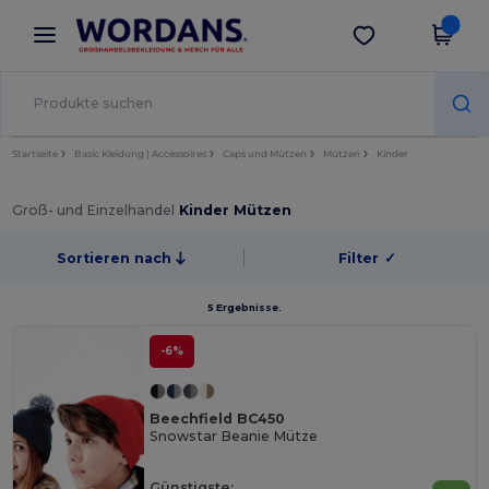
×
Wordans App
App holen
Bessere Preise in der App!
Startseite
Basic Kleidung | Accessoires
Caps und Mützen
Mützen
Kinder
Groß- und Einzelhandel
Kinder Mützen
Sortieren nach
Filter
✓
5 Ergebnisse.
-6%
Beechfield BC450
Snowstar Beanie Mütze
Günstigste: