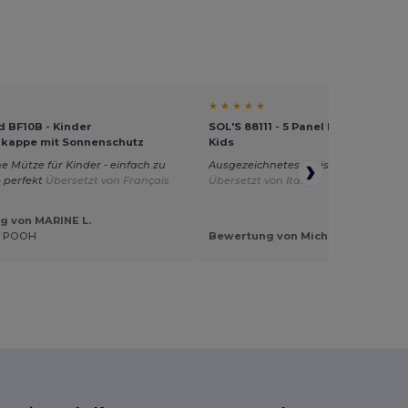
★ ★ ★ ★ ★
d BF10B - Kinder
SOL'S 88111 - 5 Panel Kinder Cap S
kappe mit Sonnenschutz
Kids
e Mütze für Kinder - einfach zu
Ausgezeichnetes Preis-Leistungs-Ver
- perfekt
Übersetzt von Français
Übersetzt von Italian
g von MARINE L.
E POOH
Bewertung von Michela M.