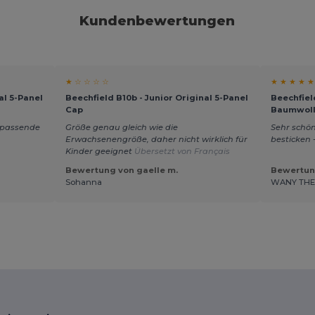
Kundenbewertungen
★ ☆ ☆ ☆ ☆
★ ★ ★ ★ ★
al 5-Panel
Beechfield B10b - Junior Original 5-Panel
Beechfiel
Cap
Baumwoll
, passende
Größe genau gleich wie die
Sehr schön
Erwachsenengröße, daher nicht wirklich für
besticken 
Kinder geeignet
Übersetzt von Français
Bewertung von gaelle m.
Bewertun
Sohanna
WANY TH