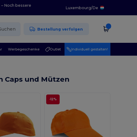
0 – Noch bessere
Luxembourg
/
De
Suchen
Bestellung verfolgen
r
Werbegeschenke
Outlet
Individuell gestalten!
n Caps und Mützen
-12%