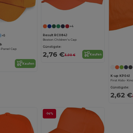
+4
Result RC084J
+5
Boston Children's Cap
0b
Günstigste:
5-Panel Cap
2,76 €
Kaufen
3,00 €
Kaufen
K-up KP041
First Kids- Ki
Günstigste:
2,62 €
-14%