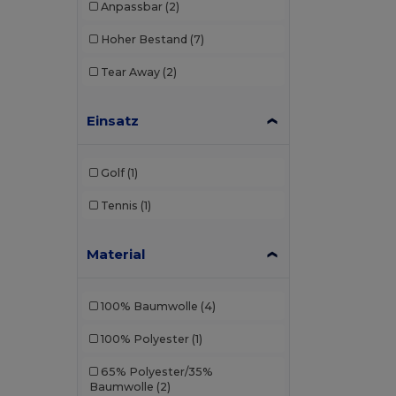
Anpassbar
(2)
Hoher Bestand
(7)
Tear Away
(2)
Einsatz
Golf
(1)
Tennis
(1)
Material
100% Baumwolle
(4)
100% Polyester
(1)
65% Polyester/35%
Baumwolle
(2)