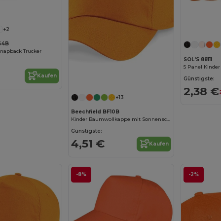
+2
64B
Snapback Trucker
SOL'S 88111
5 Panel Kinde
Kaufen
Günstigste:
2,38 €
+13
Beechfield BF10B
Kinder Baumwollkappe mit Sonnenschutz
Günstigste:
4,51 €
Kaufen
-8%
-2%