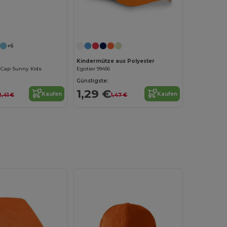
Jetzt konfigurieren!
+6
Kindermütze aus Polyester
r Cap Sunny Kids
Egotier 99456
Günstigste:
1,29 €
Kaufen
Kaufen
2,41 €
1,47 €