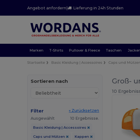
Angebot anfordern
|
Lieferung in 24h Stunden
Marken
T-Shirts
Pullover & Fleece
Taschen
Jacke
Startseite
Basic Kleidung | Accessoires
Caps und Mütze
Groß- u
Sortieren nach
10 Ergebnis
Filter
« Zurücksetzen
Ausgewählt
10 Ergebnisse.
Basic Kleidung | Accessoires
Caps und Mützen
Kappen