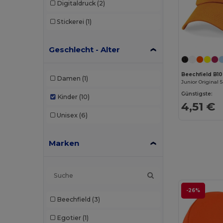
Digitaldruck
(2)
Stickerei
(1)
Geschlecht - Alter
Beechfield B1
Damen
(1)
Junior Original 
Günstigste:
Kinder
(10)
4,51 €
Unisex
(6)
Marken
-26%
Beechfield
(3)
Egotier
(1)