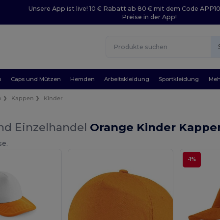
Unsere App ist live! 10 € Rabatt ab 80 € mit dem Code APP1
Preise in der App!
n
Caps und Mützen
Hemden
Arbeitskleidung
Sportkleidung
Meh
n
Kappen
Kinder
nd Einzelhandel
Orange Kinder Kappe
se.
-1%