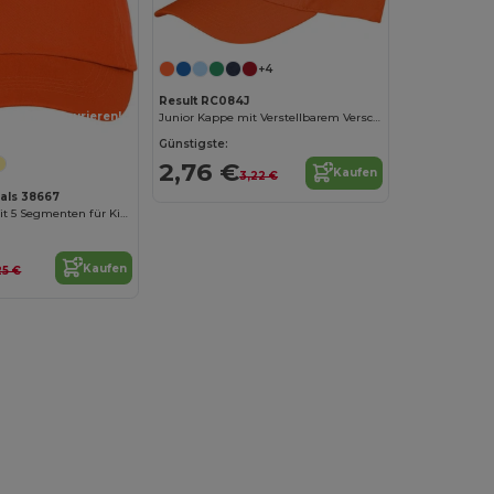
+4
Result RC084J
Jetzt konfigurieren!
Junior Kappe mit Verstellbarem Verschluss
Günstigste:
2,76 €
Kaufen
3,22 €
ials 38667
Feniks Kappe mit 5 Segmenten für Kinder
Kaufen
25 €