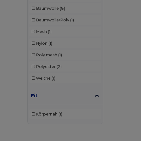
Baumwolle
(8)
Baumwolle/Poly
(1)
Mesh
(1)
Nylon
(1)
Poly mesh
(1)
Polyester
(2)
Weiche
(1)
Fit
Körpernah
(1)