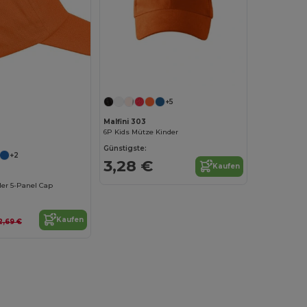
+5
Malfini 303
6P Kids Mütze Kinder
Günstigste:
+2
3,28 €
Kaufen
nder 5-Panel Cap
Kaufen
2,69 €