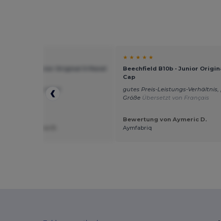
★ ★
★ ★ ★ ★ ★
ield B10b - Junior Original 5-Panel
Beechfield B10b - Junior Origin
Cap
assform, tolle Qualität
gutes Preis-Leistungs-Verhältnis
Größe
Übersetzt von Français
Bewertung von Aymeric D.
ung von Sabine R.
Aymfabriq