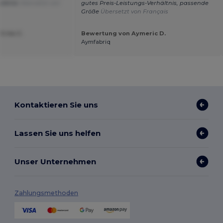
pfehle
Übersetzt von
gutes Preis-Leistungs-Verhältnis, passende
Größe
Übersetzt von Français
Créa C.
Bewertung von Aymeric D.
Aymfabriq
Kontaktieren Sie uns
Lassen Sie uns helfen
Unser Unternehmen
Zahlungsmethoden