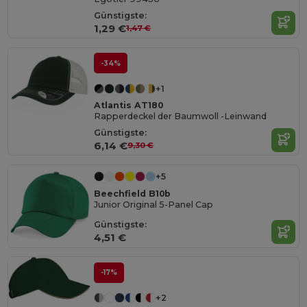
Günstigste:
1,29 €
1,47 €
-34%
+1
Atlantis AT180
Rapperdeckel der Baumwoll -Leinwand
Günstigste:
6,14 €
9,30 €
+5
Beechfield B10b
Junior Original 5-Panel Cap
Günstigste:
4,51 €
-17%
+2