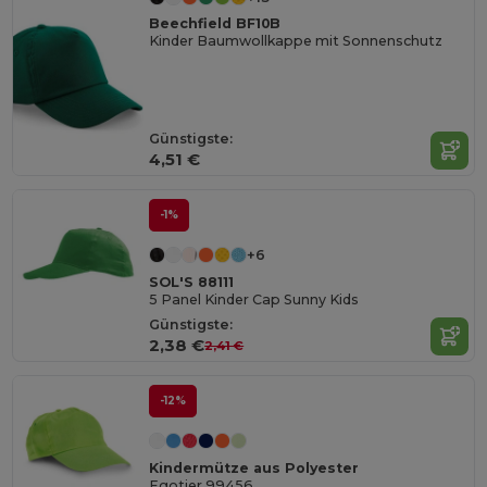
Beechfield BF10B
Kinder Baumwollkappe mit Sonnenschutz
Günstigste:
4,51 €
-1%
+6
SOL'S 88111
5 Panel Kinder Cap Sunny Kids
Günstigste:
2,38 €
2,41 €
-12%
Kindermütze aus Polyester
Egotier 99456