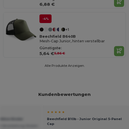
6,88 €
-4%
+1
Beechfield B640B
Mesh-Cap Junior, hinten verstellbar
Günstigste:
5,64 €
5,86 €
Alle Produkte Anzeigen.
Kundenbewertungen
★ ★ ★ ★ ★
 Mütze Kinder
Beechfield B10b - Junior Original 5-Panel
Cap
d Verarbeitung Sticken