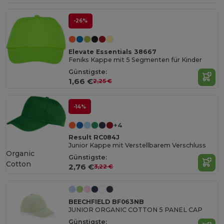
-26%
Elevate Essentials 38667
Feniks Kappe mit 5 Segmenten für Kinder
Günstigste:
1,66 €
2,25 €
-14%
+4
Result RC084J
Junior Kappe mit Verstellbarem Verschluss
Organic
Günstigste:
Cotton
2,76 €
3,22 €
BEECHFIELD BF063NB
JUNIOR ORGANIC COTTON 5 PANEL CAP
Günstigste: