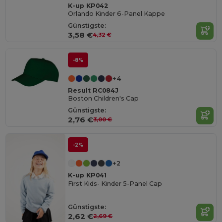
K-up KP042
Orlando Kinder 6-Panel Kappe
Günstigste:
3,58 €
4,32 €
-8%
+4
Result RC084J
Boston Children's Cap
Günstigste:
2,76 €
3,00 €
-2%
+2
K-up KP041
First Kids- Kinder 5-Panel Cap
Günstigste:
2,62 €
2,69 €