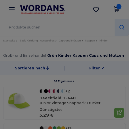
×
Wordans App
App holen
Bessere Preise in der App!
Startseite
Basic Kleidung | Accessoires
Caps und Mützen
Kappen
Kinder
Groß- und Einzelhandel
Grün Kinder Kappen Caps und Mützen
Sortieren nach
Filter
✓
16 Ergebnisse.
+2
Beechfield BF64B
Junior Vintage Snapback Trucker
Günstigste:
5,29 €
+13