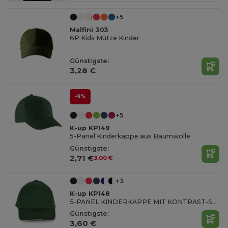
+5
Malfini 303
6P Kids Mütze Kinder
Günstigste:
3,28 €
-9%
+5
K-up KP149
5-Panel Kinderkappe aus Baumwolle
Günstigste:
2,71 €
3,00 €
+3
K-up KP148
5-PANEL KINDERKAPPE MIT KONTRAST-SANDWICHSCHIRM
Günstigste:
3,60 €