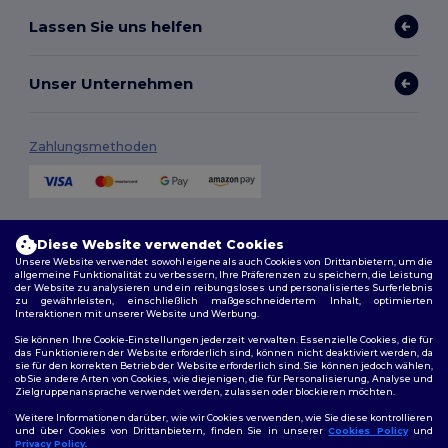
Lassen Sie uns helfen
Unser Unternehmen
Zahlungsmethoden
Versandmethoden
Diese Website verwendet Cookies
Unsere Website verwendet sowohl eigene als auch Cookies von Drittanbietern, um die
allgemeine Funktionalität zu verbessern, Ihre Präferenzen zu speichern, die Leistung
der Website zu analysieren und ein reibungsloses und personalisiertes Surferlebnis
zu gewährleisten, einschließlich maßgeschneidertem Inhalt, optimierten
Interaktionen mit unserer Website und Werbung.
Sie können Ihre Cookie-Einstellungen jederzeit verwalten. Essenzielle Cookies, die für
das Funktionieren der Website erforderlich sind, können nicht deaktiviert werden, da
sie für den korrekten Betrieb der Website erforderlich sind. Sie können jedoch wählen,
Folge uns
ob Sie andere Arten von Cookies, wie diejenigen, die für Personalisierung, Analyse und
Zielgruppenansprache verwendet werden, zulassen oder blockieren möchten.
Weitere Informationen darüber, wie wir Cookies verwenden, wie Sie diese kontrollieren
und über Cookies von Drittanbietern, finden Sie in unserer
Cookies Policy
und
Privacy Policy
.