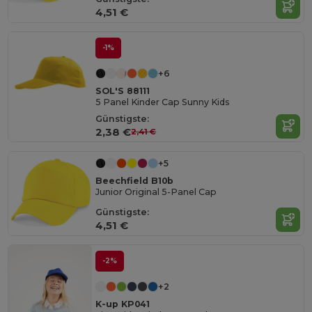
4,51 €
-1%
+6
SOL'S 88111
5 Panel Kinder Cap Sunny Kids
Günstigste:
2,38 €
2,41 €
+5
Beechfield B10b
Junior Original 5-Panel Cap
Günstigste:
4,51 €
-2%
+2
K-up KP041