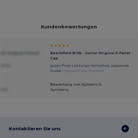
Kundenbewertungen
★ ★ ★ ★ ★
nior Original 5-Panel
Beechfield B10b - Junior Original 5-Panel
Cap
ualität
gutes Preis-Leistungs-Verhältnis, passende
Größe
Übersetzt von Français
Bewertung von Aymeric D.
e R.
Aymfabriq
Kontaktieren Sie uns