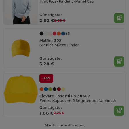
First Kids- Kinder 5-Panel Cap
Günstigste:
2,62 €
2,69 €
+5
Malfini 303
6P Kids Mütze Kinder
Günstigste:
3,28 €
-26%
Elevate Essentials 38667
Feniks Kappe mit 5 Segmenten für Kinder
Günstigste:
1,66 €
2,25 €
Alle Produkte Anzeigen.