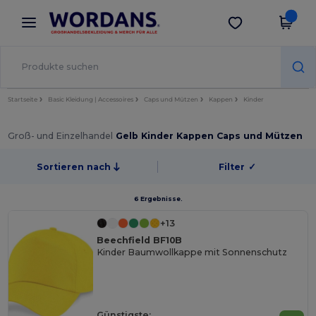
×
Wordans App
App holen
Bessere Preise in der App!
Startseite
Basic Kleidung | Accessoires
Caps und Mützen
Kappen
Kinder
Groß- und Einzelhandel
Gelb Kinder Kappen Caps und Mützen
Sortieren nach
Filter
✓
6 Ergebnisse.
+13
Beechfield BF10B
Kinder Baumwollkappe mit Sonnenschutz
Günstigste: