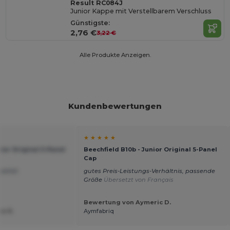
Result RC084J
Junior Kappe mit Verstellbarem Verschluss
Günstigste:
2,76 €
3,22 €
Alle Produkte Anzeigen.
Kundenbewertungen
★ ★ ★ ★ ★
nior Original 5-Panel
Beechfield B10b - Junior Original 5-Panel
Cap
ualität
gutes Preis-Leistungs-Verhältnis, passende
Größe
Übersetzt von Français
Bewertung von Aymeric D.
e R.
Aymfabriq