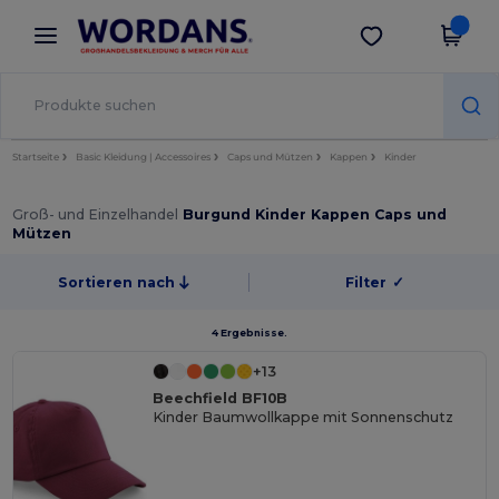
×
Wordans App
App holen
Bessere Preise in der App!
Startseite
Basic Kleidung | Accessoires
Caps und Mützen
Kappen
Kinder
Groß- und Einzelhandel
Burgund Kinder Kappen Caps und
Mützen
Sortieren nach
Filter
✓
4 Ergebnisse.
+13
Beechfield BF10B
Kinder Baumwollkappe mit Sonnenschutz