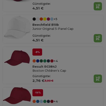
Günstigste:
4,51 €
+5
Beechfield B10b
Junior Original 5-Panel Cap
Günstigste:
4,51 €
-8%
+4
Result RC084J
Boston Children's Cap
Günstigste:
2,76 €
3,00 €
-14%
+4