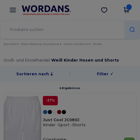
×
Wordans App
App holen
Bessere Preise in der App!
Startseite
Basic Kleidung | Accessoires
Hosen und Shorts
Kinder
Groß- und Einzelhandel
Weiß Kinder Hosen und Shorts
Sortieren nach
Filter
✓
4 Ergebnisse.
-37%
Just Cool JC080J
Kinder -Sport -Shorts
Günstigste: