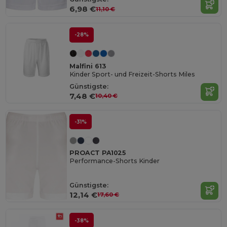
6,98 €
11,10 €
-28%
Malfini 613
Kinder Sport- und Freizeit-Shorts Miles
Günstigste:
7,48 €
10,40 €
-31%
PROACT PA1025
Performance-Shorts Kinder
Günstigste:
12,14 €
17,60 €
-38%