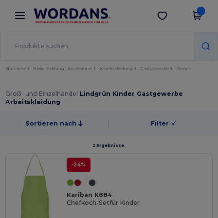
×
Wordans App
App holen
Bessere Preise in der App!
Startseite
Basic Kleidung | Accessoires
Arbeitskleidung
Gastgewerbe
Kinder
Groß- und Einzelhandel
Lindgrün Kinder Gastgewerbe
Arbeitskleidung
Sortieren nach
Filter
✓
2 Ergebnisse.
-24%
Kariban K884
Chefkoch-Setfür Kinder