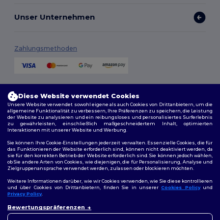
Unser Unternehmen
Zahlungsmethoden
Versandmethoden
Diese Website verwendet Cookies
Unsere Website verwendet sowohl eigene als auch Cookies von Drittanbietern, um die
allgemeine Funktionalität zu verbessern, Ihre Präferenzen zu speichern, die Leistung
der Website zu analysieren und ein reibungsloses und personalisiertes Surferlebnis
zu gewährleisten, einschließlich maßgeschneidertem Inhalt, optimierten
Interaktionen mit unserer Website und Werbung.
Sie können Ihre Cookie-Einstellungen jederzeit verwalten. Essenzielle Cookies, die für
das Funktionieren der Website erforderlich sind, können nicht deaktiviert werden, da
sie für den korrekten Betrieb der Website erforderlich sind. Sie können jedoch wählen,
Folge uns
ob Sie andere Arten von Cookies, wie diejenigen, die für Personalisierung, Analyse und
Zielgruppenansprache verwendet werden, zulassen oder blockieren möchten.
Weitere Informationen darüber, wie wir Cookies verwenden, wie Sie diese kontrollieren
und über Cookies von Drittanbietern, finden Sie in unserer
Cookies Policy
und
Privacy Policy
.
2026. Alle Rechte vorbehalten
👋
Hallo
Bewertungspräferenzen
Allgemeine Geschäftsbedingungen
|
Personalisierungsrichtlinien
|
Wenn Sie Fragen oder
Datenschutzbestimmungen
|
Cookie-Richtlinie
|
Site Map
Bedenken haben, können Sie