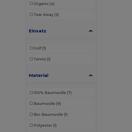
Organic
(4)
Tear Away
(2)
Einsatz
Golf
(1)
Tennis
(1)
Material
100% Baumwolle
(7)
Baumwolle
(9)
Bio-Baumwolle
(1)
Polyester
(1)