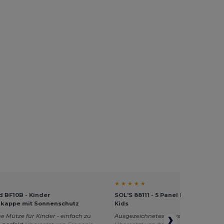
★ ★ ★ ★ ★
d BF10B - Kinder
SOL'S 88111 - 5 Panel Kinder Cap S
kappe mit Sonnenschutz
Kids
e Mütze für Kinder - einfach zu
Ausgezeichnetes Preis-Leistungs-Ver