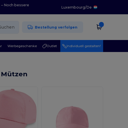
0 – Noch bessere
Luxembourg
/
De
Suchen
Bestellung verfolgen
r
Werbegeschenke
Outlet
Individuell gestalten!
d Mützen