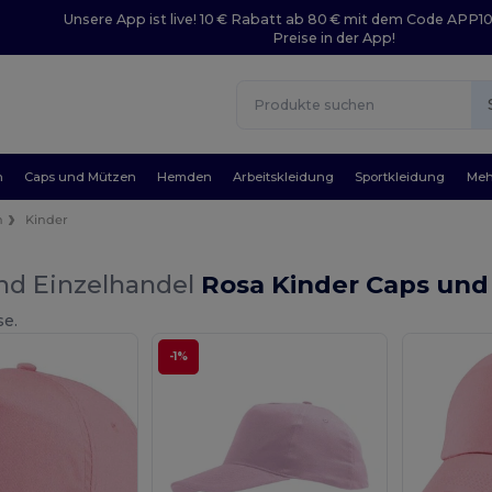
Unsere App ist live! 10 € Rabatt ab 80 € mit dem Code APP1
Preise in der App!
n
Caps und Mützen
Hemden
Arbeitskleidung
Sportkleidung
Meh
n
Kinder
nd Einzelhandel
Rosa Kinder Caps un
se.
-1%