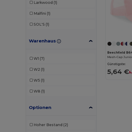
Larkwood
(1)
Malfini
(1)
SOL'S
(1)
Warenhaus
Beechfield B
Mesh-Cap Junior
W1
(7)
Günstigste:
W2
(1)
5,64 €
5
W5
(1)
W8
(1)
Optionen
Hoher Bestand
(2)