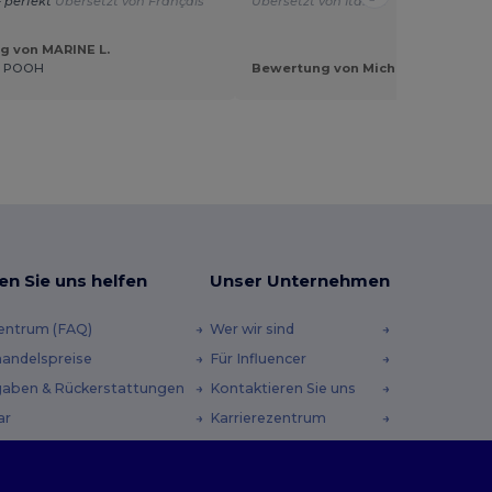
- perfekt
Übersetzt von Français
Übersetzt von Italian
g von MARINE L.
E POOH
Bewertung von Michela M.
en Sie uns helfen
Unser Unternehmen
zentrum (FAQ)
Wer wir sind
andelspreise
Für Influencer
aben & Rückerstattungen
Kontaktieren Sie uns
ar
Karrierezentrum
andmethoden
heincodes