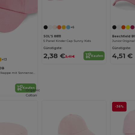
+6
SOL'S 88111
Beechfield B
5 Panel Kinder Cap Sunny Kids
Junior Origina
Günstigste:
Günstigste:
2,38 €
4,51 €
Kaufen
2,41 €
+13
10B
Kinder Baumwollkappe mit Sonnenschutz
Kaufen
Organic
Cotton
-36%