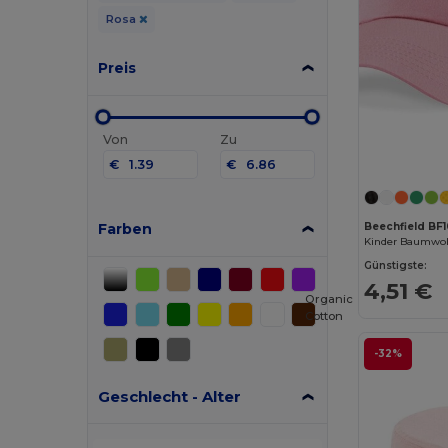
Rosa
Preis
Von
Zu
€
€
Farben
Beechfield BF
Günstigste:
4,51 €
Organic
Cotton
-32%
Geschlecht - Alter