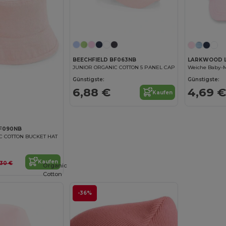
BEECHFIELD BF063NB
LARKWOOD 
JUNIOR ORGANIC COTTON 5 PANEL CAP
Günstigste:
Günstigste:
6,88 €
4,69 €
Kaufen
BF090NB
C COTTON BUCKET HAT
Kaufen
,30 €
Organic
Cotton
-36%