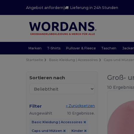
Angebot anfordern
|
Lieferung in 24h Stunden
Marken
T-Shirts
Pullover & Fleece
Taschen
Jacke
Startseite
Basic Kleidung | Accessoires
Caps und Mütze
Groß- u
Sortieren nach
10 Ergebnis
Filter
« Zurücksetzen
Ausgewählt
10 Ergebnisse.
Basic Kleidung | Accessoires
Caps und Mützen
Kinder