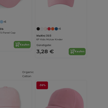
+5
+5
10b
l 5-Panel Cap
Malfini 303
6P Kids Mütze Kinder
Kaufen
Günstigste:
3,28 €
Kaufen
Organic
Cotton
-36%