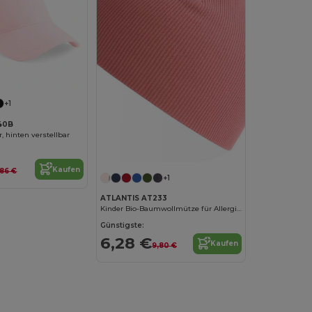
+1
640B
, hinten verstellbar
Kaufen
,86 €
+1
ATLANTIS AT233
Kinder Bio-Baumwollmütze für Allergiker
Günstigste:
6,28 €
Kaufen
9,80 €