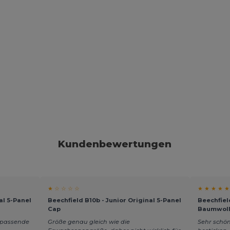
Kundenbewertungen
★ ☆ ☆ ☆ ☆
★ ★ ★ ★ ★
al 5-Panel
Beechfield B10b - Junior Original 5-Panel
Beechfiel
Cap
Baumwoll
, passende
Größe genau gleich wie die
Sehr schön