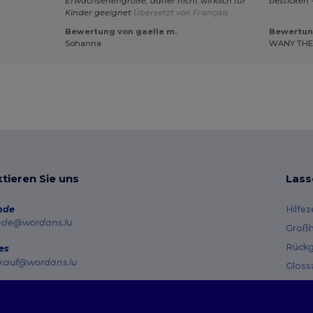
Erwachsenengröße, daher nicht wirklich für
besticken 
Kinder geeignet
Übersetzt von Français
Bewertung von gaelle m.
Bewertun
Sohanna
WANY TH
tieren Sie uns
Lass
nde
Hilfe
nde@wordans.lu
Großh
Rückg
es
kauf@wordans.lu
Gloss
Vers
line
 6819 6989151
Gutsc