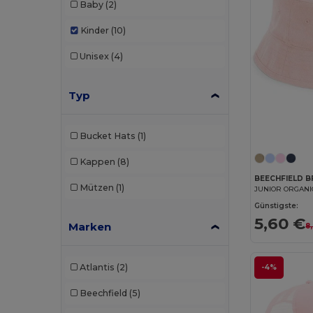
Baby
(2)
Kinder
(10)
Unisex
(4)
Typ
Bucket Hats
(1)
Kappen
(8)
BEECHFIELD 
Mützen
(1)
JUNIOR ORGANI
Günstigste:
5,60 €
Marken
8
Atlantis
(2)
-4%
Beechfield
(5)