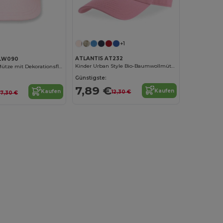
+1
ATLANTIS AT232
LW090
Kinder Urban Style Bio-Baumwollmütze
Weiche Baby-Mütze mit Dekorationsfläche
Günstigste:
7,89 €
Kaufen
Kaufen
12,30 €
7,30 €