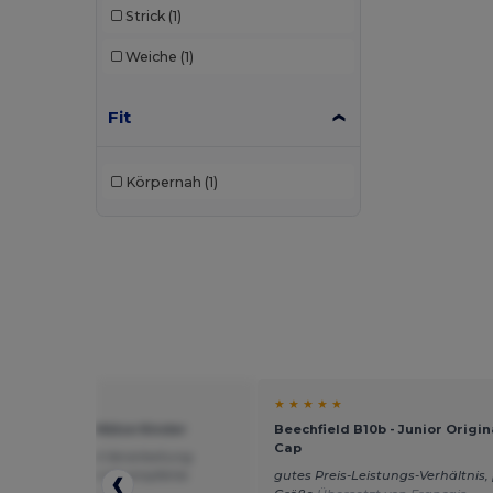
Strick
(1)
Weiche
(1)
Fit
Körpernah
(1)
★ ★
★ ★ ★ ★ ★
i 303 - 6P Kids Mütze Kinder
Beechfield B10b - Junior Origin
Cap
ute Qualität und Verarbeitung
n ohne Probleme ich empfehle
gutes Preis-Leistungs-Verhältnis