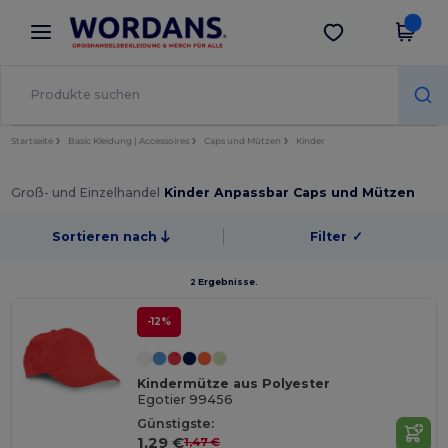
×
Wordans App
App holen
Bessere Preise in der App!
Startseite
Basic Kleidung | Accessoires
Caps und Mützen
Kinder
Groß- und Einzelhandel
Kinder Anpassbar Caps und Mützen
Sortieren nach
Filter
✓
2 Ergebnisse.
-12%
Kindermütze aus Polyester
Egotier 99456
Günstigste:
1,29 €
1,47 €