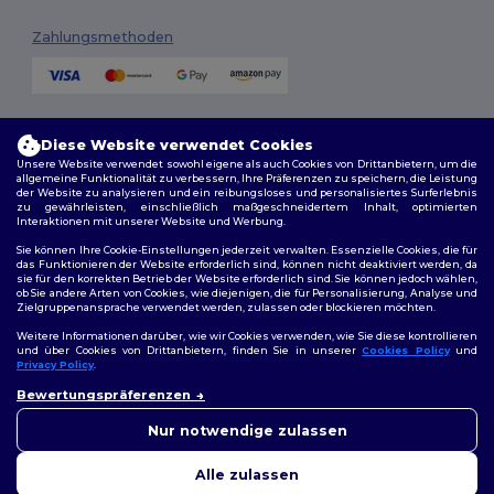
Zahlungsmethoden
Versandmethoden
Diese Website verwendet Cookies
Unsere Website verwendet sowohl eigene als auch Cookies von Drittanbietern, um die
allgemeine Funktionalität zu verbessern, Ihre Präferenzen zu speichern, die Leistung
der Website zu analysieren und ein reibungsloses und personalisiertes Surferlebnis
zu gewährleisten, einschließlich maßgeschneidertem Inhalt, optimierten
Interaktionen mit unserer Website und Werbung.
Sie können Ihre Cookie-Einstellungen jederzeit verwalten. Essenzielle Cookies, die für
das Funktionieren der Website erforderlich sind, können nicht deaktiviert werden, da
sie für den korrekten Betrieb der Website erforderlich sind. Sie können jedoch wählen,
Folge uns
ob Sie andere Arten von Cookies, wie diejenigen, die für Personalisierung, Analyse und
Zielgruppenansprache verwendet werden, zulassen oder blockieren möchten.
Weitere Informationen darüber, wie wir Cookies verwenden, wie Sie diese kontrollieren
und über Cookies von Drittanbietern, finden Sie in unserer
Cookies Policy
und
Privacy Policy
.
2026. Alle Rechte vorbehalten
👋
Hallo
Bewertungspräferenzen
Allgemeine Geschäftsbedingungen
|
Personalisierungsrichtlinien
|
Wenn Sie Fragen oder
Datenschutzbestimmungen
|
Cookie-Richtlinie
|
Site Map
Bedenken haben, können Sie
Nur notwendige zulassen
uns jederzeit kontaktieren.
Unser Chatbot ist hier, um
Alle zulassen
Ihnen zu helfen.