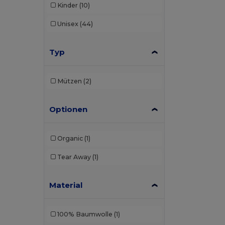
Kinder
(10)
Unisex
(44)
Typ
Mützen
(2)
Optionen
Organic
(1)
Tear Away
(1)
Material
100% Baumwolle
(1)