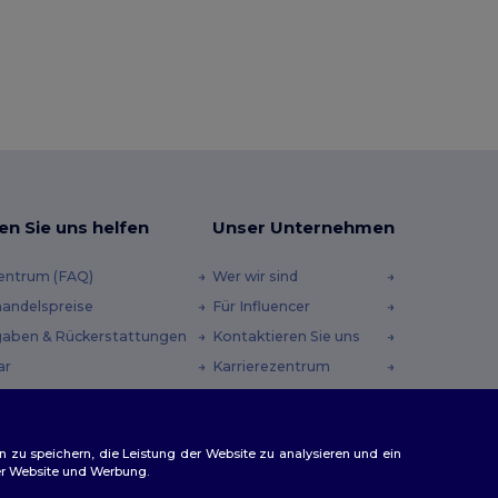
en Sie uns helfen
Unser Unternehmen
zentrum (FAQ)
Wer wir sind
andelspreise
Für Influencer
aben & Rückerstattungen
Kontaktieren Sie uns
ar
Karrierezentrum
andmethoden
heincodes
n zu speichern, die Leistung der Website zu analysieren und ein
rer Website und Werbung.