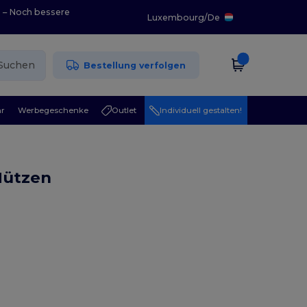
0 – Noch bessere
Luxembourg
/
De
Suchen
Bestellung verfolgen
r
Werbegeschenke
Outlet
Individuell gestalten!
Mützen