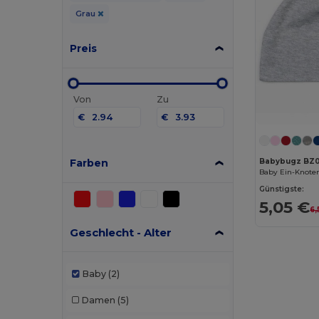
Grau
Preis
Von
Zu
€
€
Farben
Babybugz BZ0
Baby Ein-Knote
Günstigste:
5,05 €
6,
Geschlecht - Alter
Baby
(2)
Damen
(5)