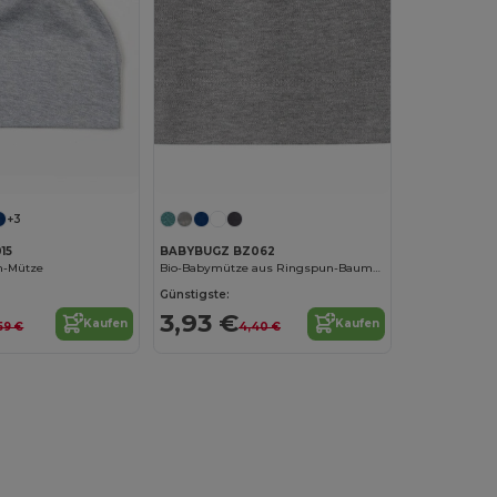
+3
15
BABYBUGZ BZ062
n-Mütze
Bio-Babymütze aus Ringspun-Baumwolle
Günstigste:
3,93 €
Kaufen
Kaufen
59 €
4,40 €