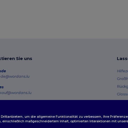
tieren Sie uns
Lass
nde
Hilfe
nde@wordans.lu
Großh
Rückg
es
kauf@wordans.lu
Gloss
Vers
line
 6819 6989151
Gutsc
tag – Donnerstag: 10:00–13:00 & 14:00–17:30 Freitag: 10:00–14:00
ittanbietern, um die allgemeine Funktionalität zu verbessern, Ihre Präferenze
n, einschließlich maßgeschneidertem Inhalt, optimierten Interaktionen mit unse
ftragsverfolgung