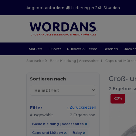
Angebot anfordern
|
Lieferung in 24h Stunden
Marken
T-Shirts
Pullover & Fleece
Taschen
Jacke
Startseite
Basic Kleidung | Accessoires
Caps und Mütze
Groß- u
Sortieren nach
2 Ergebniss
-23%
Filter
« Zurücksetzen
Ausgewählt
2 Ergebnisse.
Basic Kleidung | Accessoires
Caps und Mützen
Baby