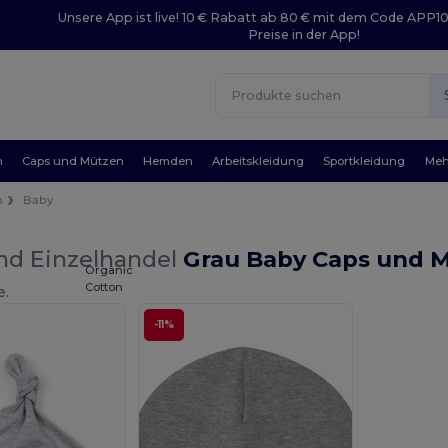
Unsere App ist live! 10 € Rabatt ab 80 € mit dem Code APP1
Preise in der App!
n
Caps und Mützen
Hemden
Arbeitskleidung
Sportkleidung
Meh
n
Baby
nd Einzelhandel
Grau Baby Caps und 
Organic
Cotton
e.
-11%