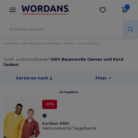
×
Wordans App
App holen
Bessere Preise in der App!
Startseite
Basic Kleidung | Accessoires
Jacken
Canvas und Kord
Groß- und Einzelhandel
100% Baumwolle Canvas und Kord
Jacken
Sortieren nach
Filter
✓
ein Ergebnis.
-33%
Kariban K561
Matrosehemd / Segelhemd