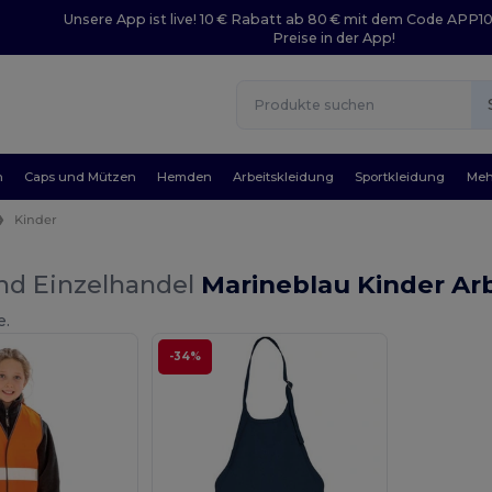
Unsere App ist live! 10 € Rabatt ab 80 € mit dem Code APP1
Preise in der App!
n
Caps und Mützen
Hemden
Arbeitskleidung
Sportkleidung
Meh
Kinder
nd Einzelhandel
Marineblau Kinder Ar
e.
-34%