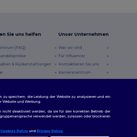
en Sie uns helfen
Unser Unternehmen
zentrum (FAQ)
Wer wir sind
andelspreise
Für Influencer
aben & Rückerstattungen
Kontaktieren Sie uns
ar
Karrierezentrum
andmethoden
heincodes
n zu speichern, die Leistung der Website zu analysieren und ein
rer Website und Werbung.
n nicht deaktiviert werden, da sie für den korrekten Betrieb der
Zielgruppenansprache verwendet werden, zulassen oder blockieren
r
Cookies Policy
und
Privacy Policy
.
ap