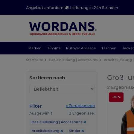
Angebot anfordern
|
Lieferung in 24h Stunden
Marken
T-Shirts
Pullover & Fleece
Taschen
Jacke
Startseite
Basic Kleidung | Accessoires
Arbeitskleidung
Groß- u
Sortieren nach
2 Ergebniss
-20%
Filter
« Zurücksetzen
Ausgewählt
2 Ergebnisse.
Basic Kleidung | Accessoires
Arbeitskleidung
Kinder