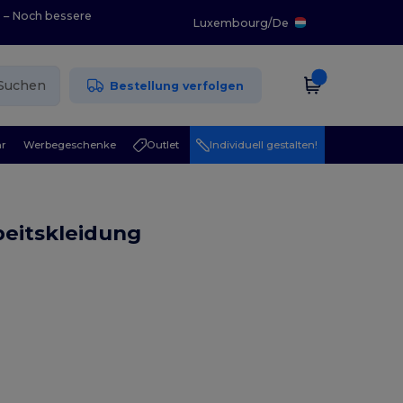
0 – Noch bessere
Luxembourg
/
De
Suchen
Bestellung verfolgen
r
Werbegeschenke
Outlet
Individuell gestalten!
beitskleidung