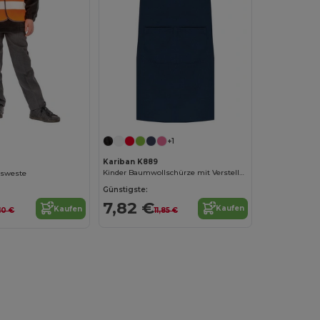
+1
Kariban K889
Kinder Baumwollschürze mit Verstellbarem Nackengurt
tsweste
Günstigste:
7,82 €
Kaufen
Kaufen
11,85 €
10 €