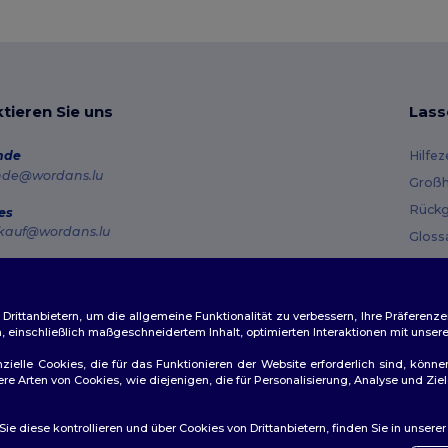
tieren Sie uns
Lass
nde
Hilfe
nde@wordans.lu
Großh
Rückg
es
kauf@wordans.lu
Gloss
Vers
line
 6819 6989151
Gutsc
tag – Donnerstag: 10:00–13:00 & 14:00–17:30 Freitag: 10:00–14:00
ittanbietern, um die allgemeine Funktionalität zu verbessern, Ihre Präferenze
n, einschließlich maßgeschneidertem Inhalt, optimierten Interaktionen mit unse
ftragsverfolgung
zielle Cookies, die für das Funktionieren der Website erforderlich sind, könne
dere Arten von Cookies, wie diejenigen, die für Personalisierung, Analyse und 
e diese kontrollieren und über Cookies von Drittanbietern, finden Sie in unsere
ichtlinien
|
Datenschutzbestimmungen
|
Cookie-Richtlinie
|
Site M