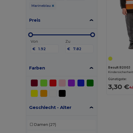
Marineblau
Preis
Von
Zu
€
€
Farben
Result R200J
Kindersicherhei
Günstigste:
3,30 €
4,
Geschlecht - Alter
Damen
(27)