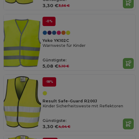
3,30 €
3,56 €
-0%
Yoko YK102C
Warnweste für Kinder
Günstigste:
5,08 €
5,10 €
-18%
Result Safe-Guard R200J
Kinder Sicherheitsweste mit Reflektoren
Günstigste:
3,30 €
4,04 €