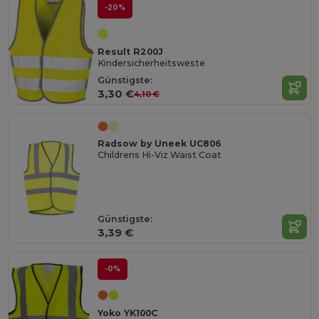
-20%
Result R200J
Kindersicherheitsweste
Günstigste:
3,30 €
4,10 €
Radsow by Uneek UC806
Childrens Hi-Viz Waist Coat
Günstigste:
3,39 €
-0%
Yoko YK100C