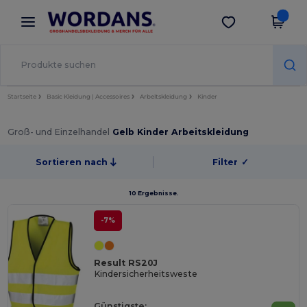
×
Wordans App
App holen
Bessere Preise in der App!
Startseite
Basic Kleidung | Accessoires
Arbeitskleidung
Kinder
Groß- und Einzelhandel
Gelb Kinder Arbeitskleidung
Sortieren nach
Filter
✓
10 Ergebnisse.
-7%
Result RS20J
Kindersicherheitsweste
Günstigste: