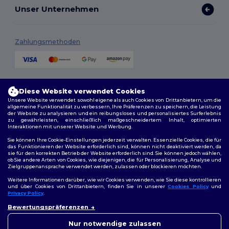
Unser Unternehmen
Zahlungsmethoden
Versandmethoden
Diese Website verwendet Cookies
Unsere Website verwendet sowohl eigene als auch Cookies von Drittanbietern, um die
allgemeine Funktionalität zu verbessern, Ihre Präferenzen zu speichern, die Leistung
der Website zu analysieren und ein reibungsloses und personalisiertes Surferlebnis
zu gewährleisten, einschließlich maßgeschneidertem Inhalt, optimierten
Interaktionen mit unserer Website und Werbung.
Sie können Ihre Cookie-Einstellungen jederzeit verwalten. Essenzielle Cookies, die für
das Funktionieren der Website erforderlich sind, können nicht deaktiviert werden, da
sie für den korrekten Betrieb der Website erforderlich sind. Sie können jedoch wählen,
Folge uns
ob Sie andere Arten von Cookies, wie diejenigen, die für Personalisierung, Analyse und
Zielgruppenansprache verwendet werden, zulassen oder blockieren möchten.
Weitere Informationen darüber, wie wir Cookies verwenden, wie Sie diese kontrollieren
und über Cookies von Drittanbietern, finden Sie in unserer
Cookies Policy
und
Privacy Policy
.
2026. Alle Rechte vorbehalten
👋
Hallo
Bewertungspräferenzen
Allgemeine Geschäftsbedingungen
|
Personalisierungsrichtlinien
|
Wenn Sie Fragen oder
Datenschutzbestimmungen
|
Cookie-Richtlinie
|
Site Map
Bedenken haben, können Sie
Nur notwendige zulassen
uns jederzeit kontaktieren.