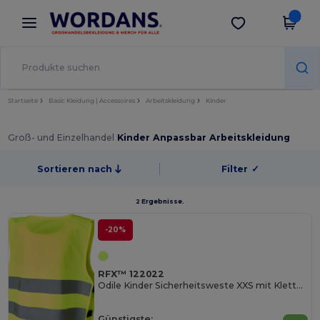
×
Wordans App
App holen
Bessere Preise in der App!
Startseite
Basic Kleidung | Accessoires
Arbeitskleidung
Kinder
Groß- und Einzelhandel
Kinder Anpassbar Arbeitskleidung
Sortieren nach
Filter
✓
2 Ergebnisse.
-20%
RFX™ 122022
Odile Kinder Sicherheitsweste XXS mit Klettverschluss
Günstigste: