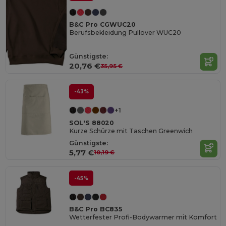
B&C Pro CGWUC20
Berufsbekleidung Pullover WUC20
Günstigste:
20,76 €
35,95 €
-43%
+1
SOL'S 88020
Kurze Schürze mit Taschen Greenwich
Günstigste:
5,77 €
10,19 €
-45%
B&C Pro BC835
Wetterfester Profi-Bodywarmer mit Komfort