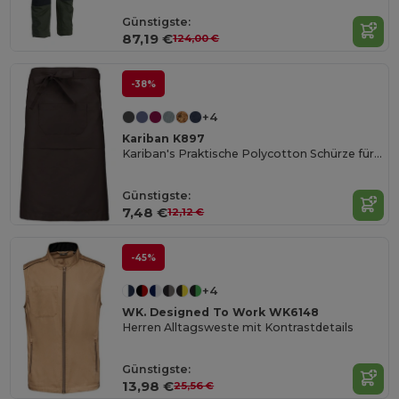
Günstigste:
87,19 €
124,00 €
-38%
+4
Kariban K897
Kariban's Praktische Polycotton Schürze für Herren
Günstigste:
7,48 €
12,12 €
-45%
+4
WK. Designed To Work WK6148
Herren Alltagsweste mit Kontrastdetails
Günstigste:
13,98 €
25,56 €