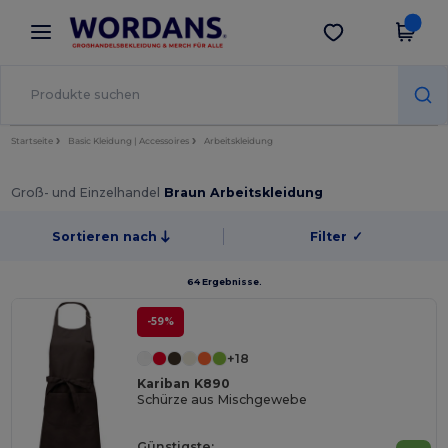
×
Wordans App
App holen
Bessere Preise in der App!
Startseite
Basic Kleidung | Accessoires
Arbeitskleidung
Groß- und Einzelhandel
Braun Arbeitskleidung
Sortieren nach
Filter
✓
64 Ergebnisse.
-59%
+18
Kariban K890
Schürze aus Mischgewebe
Günstigste: