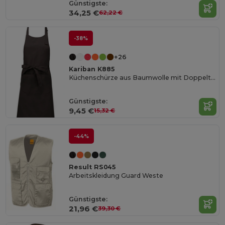
Günstigste:
34,25 €
62,22 €
-38%
+26
Kariban K885
Küchenschürze aus Baumwolle mit Doppeltasche
Günstigste:
9,45 €
15,32 €
-44%
Result RS045
Arbeitskleidung Guard Weste
Günstigste:
21,96 €
39,30 €