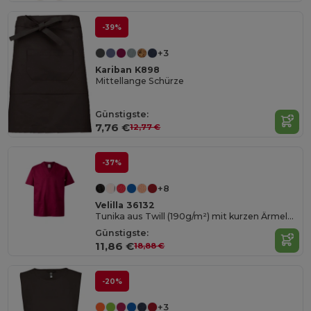
-39%
+3
Kariban K898
Mittellange Schürze
Günstigste:
7,76 €
12,77 €
-37%
+8
Velilla 36132
Tunika aus Twill (190g/m²) mit kurzen Ärmeln, aus Polyester (65%) und Baumwolle (35%)
Günstigste:
11,86 €
18,88 €
-20%
+3