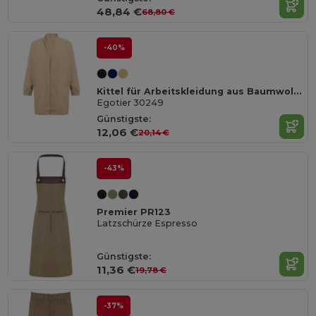
48,84 €
68,80 €
-40%
Kittel für Arbeitskleidung aus Baumwolle und Polyester
Egotier 30249
Günstigste:
12,06 €
20,14 €
-43%
Premier PR123
Latzschürze Espresso
Günstigste:
11,36 €
19,78 €
-37%