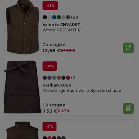
-46%
+20
Valento CHVAREP
Weste REPORTER
Günstigste:
12,98 €
24,20 €
-35%
+2
Kariban K899
Mittellange Baumwollpolyesterschürze
Günstigste:
7,53 €
11,57 €
-41%