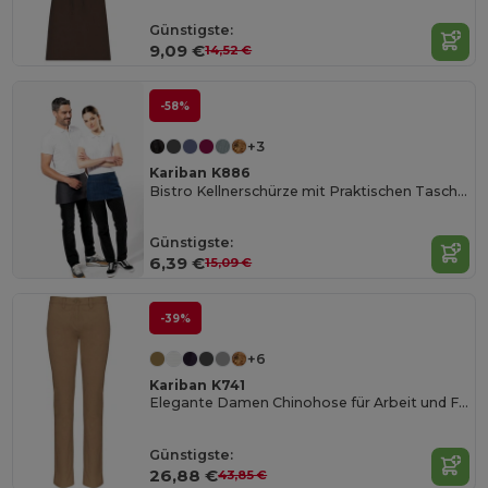
Günstigste:
9,09 €
14,52 €
-58%
+3
Kariban K886
Bistro Kellnerschürze mit Praktischen Taschen
Günstigste:
6,39 €
15,09 €
-39%
+6
Kariban K741
Elegante Damen Chinohose für Arbeit und Freizeit
Günstigste:
26,88 €
43,85 €