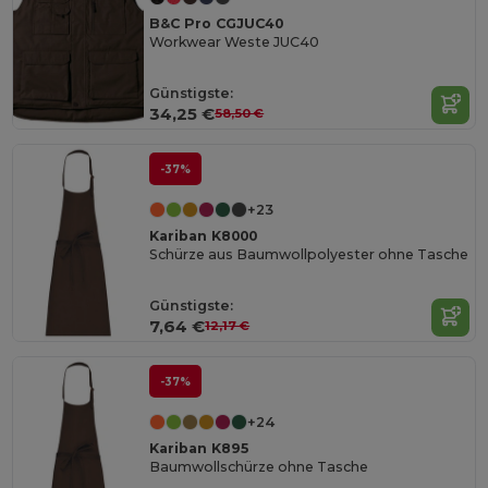
B&C Pro CGJUC40
Workwear Weste JUC40
Günstigste:
34,25 €
58,50 €
-37%
+23
Kariban K8000
Schürze aus Baumwollpolyester ohne Tasche
Günstigste:
7,64 €
12,17 €
-37%
+24
Kariban K895
Baumwollschürze ohne Tasche