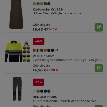
Karlowsky KYLS29
Urban Casual-Style Latzschürze
Günstigste:
18,43 €
28,10 €
-48%
+3
Velilla 36067
Zweifarbiges Poloshirt im Bird-Eye-Design (160g/m²) mit langen Ärmeln, aus Polyester (100%)
Günstigste:
14,56 €
28,20 €
-29%
HEROCK HK015
Multifunktionale Stretch-Arbeitshose mit Taschen
Günstigste: