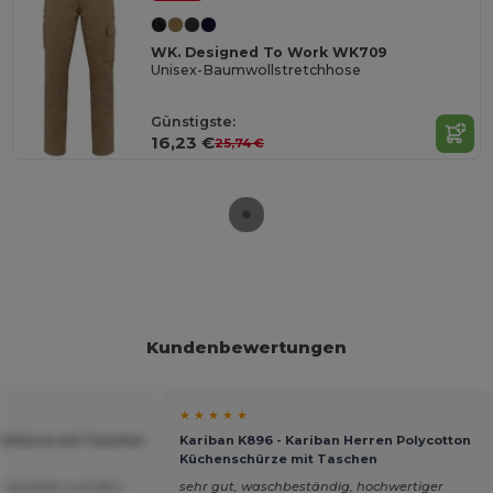
WK. Designed To Work WK709
Unisex-Baumwollstretchhose
Günstigste:
16,23 €
25,74 €
Kundenbewertungen
★ ★ ★ ★ ★
 Schürze mit Taschen
Kariban K896 - Kariban Herren Polycotton
Küchenschürze mit Taschen
er Qualität und dem
sehr gut, waschbeständig, hochwertiger