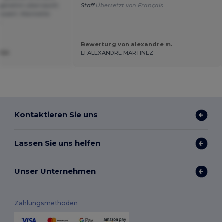
Angenehm überrascht.
Stoff
Übersetzt von Français
nswert. Marinette
s
Bewertung von alexandre m.
FER
EI ALEXANDRE MARTINEZ
Kontaktieren Sie uns
Lassen Sie uns helfen
Unser Unternehmen
Zahlungsmethoden