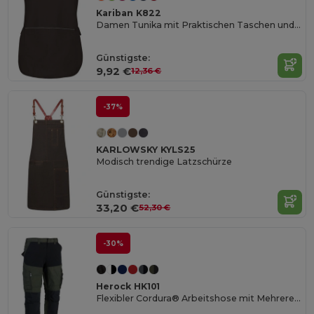
Kariban K822
Damen Tunika mit Praktischen Taschen und OEKO-TEX Zertifikat
Günstigste:
9,92 €
12,36 €
-37%
KARLOWSKY KYLS25
Modisch trendige Latzschürze
Günstigste:
33,20 €
52,30 €
-30%
Herock HK101
Flexibler Cordura® Arbeitshose mit Mehreren Taschen