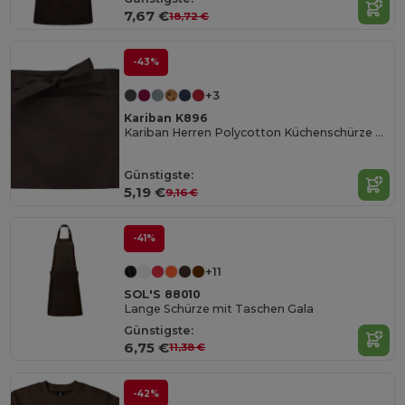
7,67 €
18,72 €
-43%
+3
Kariban K896
Kariban Herren Polycotton Küchenschürze mit Taschen
Günstigste:
5,19 €
9,16 €
-41%
+11
SOL'S 88010
Lange Schürze mit Taschen Gala
Günstigste:
6,75 €
11,38 €
-42%