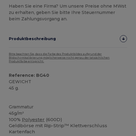
Haben Sie eine Firma? Um unsere Preise ohne MWst
zu erhalten, geben Sie bitte Ihre Steuernummer
beim Zahlungsvorgang an.
Produktbeschreibung
Bitte beachten Sie, dass die Farbe des Produktbildes aufgrund der
Bildschirmkalibrierung möglicherweise nicht genau der tatsächlichen
Produktfarbe entspricht.
Reference: BG40
GEWICHT
45 g.
Hoher Bestand
Grammatur
45g/m²
100%
Polyester
(600D)
Geldbörse mit Rip-Strip™ Klettverschluss
Kartenfach