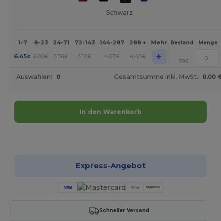
Schwarz
1-7
8-23
24-71
72-143
144-287
288 +
Mehr
Bestand
Menge
+
6.45
6.00
5.56
5.12
4.67
4.45
€
€
€
€
€
€
396
Auswahlen:
0
Gesamtsumme inkl. MwSt.:
0.00 
In den Warenkorb
Jetzt konfigurieren!
Express-Angebot
Schneller Versand