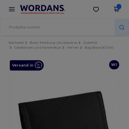
×
Wordans App
App holen
Bessere Preise in der App!
Startseite
Basic Kleidung | Accessoires
Zubehör
Geldbörsen und Kartenetuis
Herren
Bag Base BG040
W1
Versand in