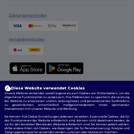
Zahlungsmethoden
Versandmethoden
Folge uns
Diese Website verwendet Cookies
Unsere Website verwendet sowohl eigene als auch Cookies von Drittanbietern, um die
allgemeine Funktionalität zu verbessern, Ihre Präferenzen zu speichern, die Leistung
der Website zu analysieren und ein reibungsloses und personalisiertes Surferlebnis
zu gewährleisten, einschließlich maßgeschneidertem Inhalt, optimierten
2026. Alle Rechte vorbehalten
Interaktionen mit unserer Website und Werbung.
Allgemeine Geschäftsbedingungen
|
Personalisierungsrichtlinien
|
Datenschutzbestimmungen
|
Cookie-Richtlinie
|
Site Map
Sie können Ihre Cookie-Einstellungen jederzeit verwalten. Essenzielle Cookies, die für
das Funktionieren der Website erforderlich sind, können nicht deaktiviert werden, da
sie für den korrekten Betrieb der Website erforderlich sind. Sie können jedoch wählen,
ob Sie andere Arten von Cookies, wie diejenigen, die für Personalisierung, Analyse und
Zielgruppenansprache verwendet werden, zulassen oder blockieren möchten.