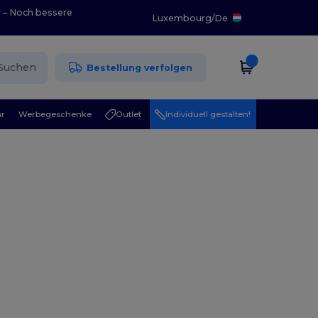
0 – Noch bessere
Luxembourg
/
De
Suchen
Bestellung verfolgen
r
Werbegeschenke
Outlet
Individuell gestalten!