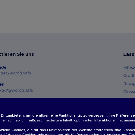
tieren Sie uns
Lass
nde
Hilfe
nde@wordans.lu
Großh
Rückg
es
kauf@wordans.lu
Gloss
Vers
line
 6819 6989151
Gutsc
tag – Donnerstag: 10:00–13:00 & 14:00–17:30 Freitag: 10:00–14:00
ittanbietern, um die allgemeine Funktionalität zu verbessern, Ihre Präferenze
n, einschließlich maßgeschneidertem Inhalt, optimierten Interaktionen mit unse
ftragsverfolgung
zielle Cookies, die für das Funktionieren der Website erforderlich sind, könne
dere Arten von Cookies, wie diejenigen, die für Personalisierung, Analyse und 