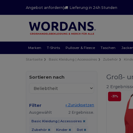
Angebot anfordern
|
Lieferung in 24h Stunden
Marken
T-Shirts
Pullover & Fleece
Taschen
Jacke
Startseite
Basic Kleidung | Accessoires
Zubehör
Kind
Groß- u
Sortieren nach
2 Ergebniss
-31%
Filter
« Zurücksetzen
Ausgewählt
2 Ergebnisse.
Basic Kleidung | Accessoires
Zubehör
Kinder
Rot