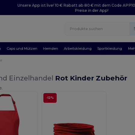
Unsere App ist live! 10 € Rabatt ab 80 € mit dem Code APP1
Preise in der App!
n
Caps und Mützen
Hemden
Arbeitskleidung
Sportkleidung
Meh
er
nd Einzelhandel
Rot Kinder Zubehör
e.
-12%