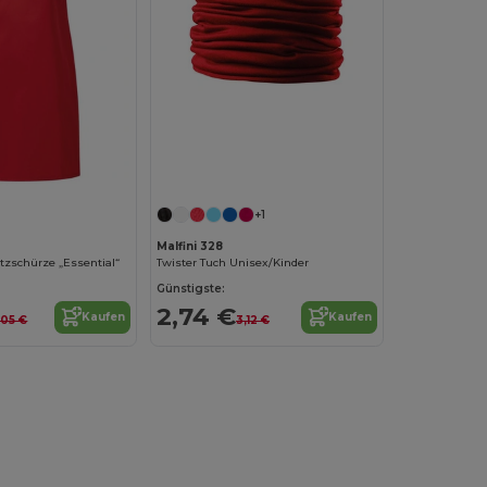
+1
Malfini 328
tzschürze „Essential“
Twister Tuch Unisex/Kinder
Günstigste:
2,74 €
Kaufen
Kaufen
,05 €
3,12 €