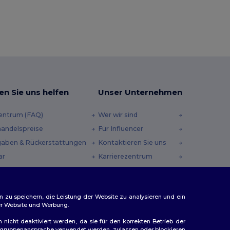
en Sie uns helfen
Unser Unternehmen
zentrum (FAQ)
Wer wir sind
andelspreise
Für Influencer
aben & Rückerstattungen
Kontaktieren Sie uns
ar
Karrierezentrum
andmethoden
heincodes
n zu speichern, die Leistung der Website zu analysieren und ein
rer Website und Werbung.
n nicht deaktiviert werden, da sie für den korrekten Betrieb der
Zielgruppenansprache verwendet werden, zulassen oder blockieren