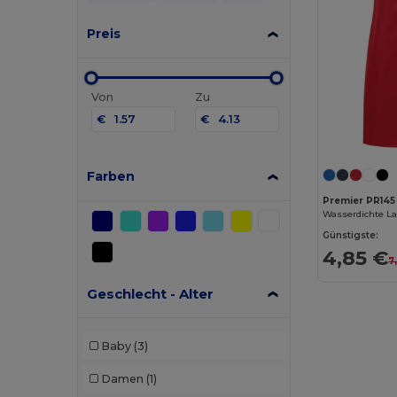
Preis
Von
Zu
€
€
Farben
Premier PR145
Wasserdichte La
Günstigste:
4,85 €
7
Geschlecht - Alter
Baby
(3)
Damen
(1)