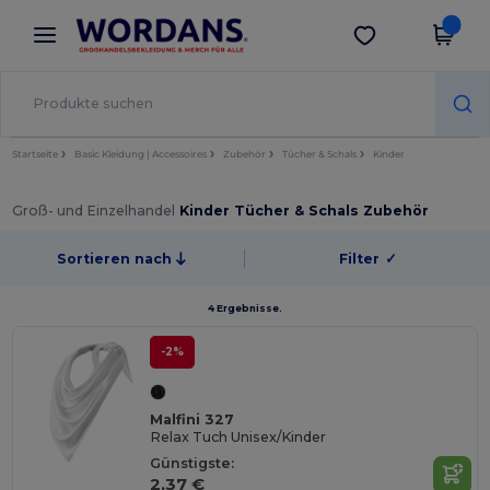
×
Wordans App
App holen
Bessere Preise in der App!
Startseite
Basic Kleidung | Accessoires
Zubehör
Tücher & Schals
Kinder
Groß- und Einzelhandel
Kinder Tücher & Schals Zubehör
Sortieren nach
Filter
✓
4 Ergebnisse.
-2%
Malfini 327
Relax Tuch Unisex/Kinder
Günstigste:
2,37 €