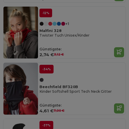
-12%
+1
Malfini 328
Twister Tuch Unisex/Kinder
Günstigste:
2,74 €
3,12 €
-34%
Beechfield BF320B
Kinder Softshell Sport Tech Neck Gitter
Made
Günstigste:
in
IT
4,61 €
7,00 €
-37%