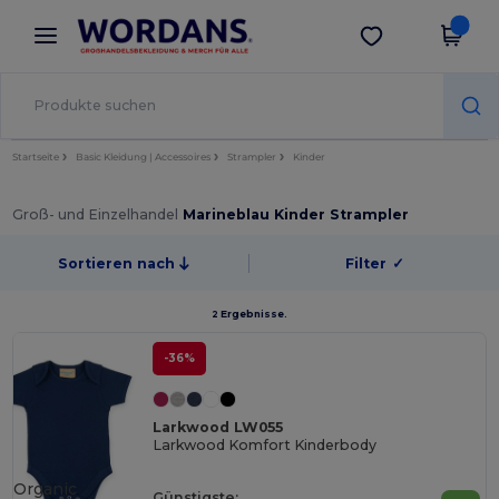
×
Wordans App
App holen
Bessere Preise in der App!
Startseite
Basic Kleidung | Accessoires
Strampler
Kinder
Groß- und Einzelhandel
Marineblau Kinder Strampler
Sortieren nach
Filter
✓
2 Ergebnisse.
-36%
Larkwood LW055
Larkwood Komfort Kinderbody
Organic
Günstigste: