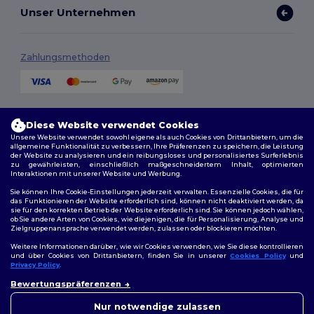
Unser Unternehmen
Zahlungsmethoden
Versandmethoden
Diese Website verwendet Cookies
Unsere Website verwendet sowohl eigene als auch Cookies von Drittanbietern, um die
allgemeine Funktionalität zu verbessern, Ihre Präferenzen zu speichern, die Leistung
der Website zu analysieren und ein reibungsloses und personalisiertes Surferlebnis
zu gewährleisten, einschließlich maßgeschneidertem Inhalt, optimierten
Interaktionen mit unserer Website und Werbung.
Sie können Ihre Cookie-Einstellungen jederzeit verwalten. Essenzielle Cookies, die für
das Funktionieren der Website erforderlich sind, können nicht deaktiviert werden, da
sie für den korrekten Betrieb der Website erforderlich sind. Sie können jedoch wählen,
Folge uns
ob Sie andere Arten von Cookies, wie diejenigen, die für Personalisierung, Analyse und
Zielgruppenansprache verwendet werden, zulassen oder blockieren möchten.
Weitere Informationen darüber, wie wir Cookies verwenden, wie Sie diese kontrollieren
und über Cookies von Drittanbietern, finden Sie in unserer
Cookies Policy
und
Privacy Policy
.
2026. Alle Rechte vorbehalten
👋
Hallo
Bewertungspräferenzen
Allgemeine Geschäftsbedingungen
|
Personalisierungsrichtlinien
|
Wenn Sie Fragen oder
Datenschutzbestimmungen
|
Cookie-Richtlinie
|
Site Map
Bedenken haben, können Sie
Nur notwendige zulassen
uns jederzeit kontaktieren.