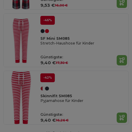
9,53 €
16,00 €
-46%
SF Mini SM085
Stretch-Haushose für Kinder
Günstigste:
9,40 €
17,30 €
-42%
Skinnifit SM085
Pyjamahose für Kinder
Günstigste:
9,40 €
16,26 €