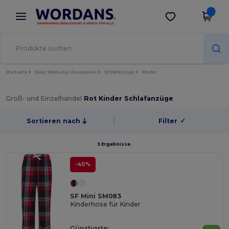
×
Wordans App
App holen
Bessere Preise in der App!
Startseite
Basic Kleidung | Accessoires
Schlafanzüge
Kinder
Groß- und Einzelhandel
Rot Kinder Schlafanzüge
Sortieren nach
Filter
✓
3 Ergebnisse.
-40%
SF Mini SM083
Kinderhose für Kinder
Günstigste: