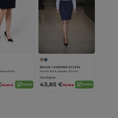
2
BROOK TAVERNER BT2393
ttenerRock
Harriet Rock gerader Schnitt
Günstigste:
€
43,85 €
Kaufen
Kaufen
72,00 €
78,78 €