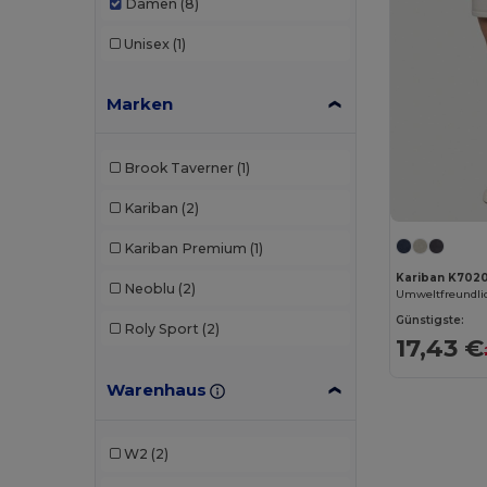
Damen
(8)
Unisex
(1)
Marken
Brook Taverner
(1)
Kariban
(2)
Kariban Premium
(1)
Kariban K702
Neoblu
(2)
Günstigste:
Roly Sport
(2)
17,43 €
Warenhaus
W2
(2)