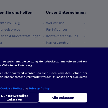
en Sie uns helfen
Unser Unternehmen
zentrum (FAQ)
Wer wir sind
andelspreise
Für Influencer
aben & Rückerstattungen
Kontaktieren Sie uns
ar
Karrierezentrum
andmethoden
heincodes
n zu speichern, die Leistung der Website zu analysieren und ein
rer Website und Werbung.
n nicht deaktiviert werden, da sie für den korrekten Betrieb der
Zielgruppenansprache verwendet werden, zulassen oder blockieren
r
Cookies Policy
und
Privacy Policy
.
llo
ap
Sie Fragen oder Bedenken haben, können Sie uns jederzeit
Nur notwendige
Alle zulassen
ktieren. Unser Chatbot ist hier, um Ihnen zu helfen.
zulassen