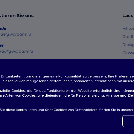
tieren Sie uns
Lass
nde
Hilfe
nde@wordans.lu
Großh
Rückg
es
kauf@wordans.lu
Gloss
Vers
line
 6819 6989151
Gutsc
tag – Donnerstag: 10:00–13:00 & 14:00–17:30 Freitag: 10:00–14:00
ittanbietern, um die allgemeine Funktionalität zu verbessern, Ihre Präferenze
n, einschließlich maßgeschneidertem Inhalt, optimierten Interaktionen mit unse
ftragsverfolgung
zielle Cookies, die für das Funktionieren der Website erforderlich sind, könne
dere Arten von Cookies, wie diejenigen, die für Personalisierung, Analyse und 
e diese kontrollieren und über Cookies von Drittanbietern, finden Sie in unsere
👋
Ha
ichtlinien
|
Datenschutzbestimmungen
|
Cookie-Richtlinie
|
Site M
Wenn 
konta