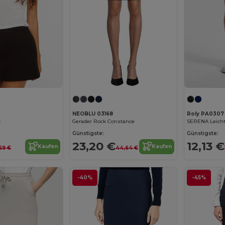
NEOBLU 03168
Roly PA0307
k
Gerader Rock Constance
Günstigste:
Günstigste:
23,20 €
12,13 €
Kaufen
Kaufen
,69 €
44,64 €
-40%
-45%