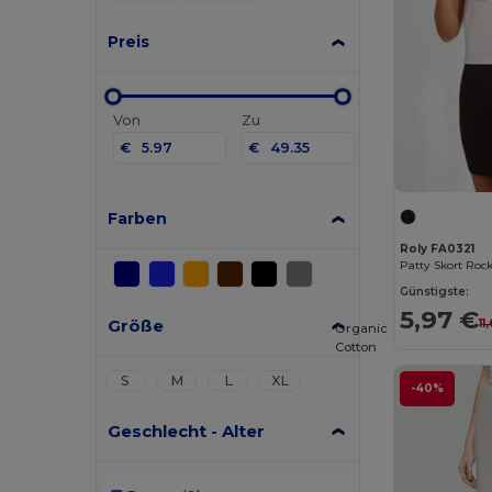
Preis
Von
Zu
€
€
Farben
Roly FA0321
Patty Skort Roc
Günstigste:
5,97 €
Größe
11
Organic
Cotton
S
M
L
XL
-40%
Geschlecht - Alter