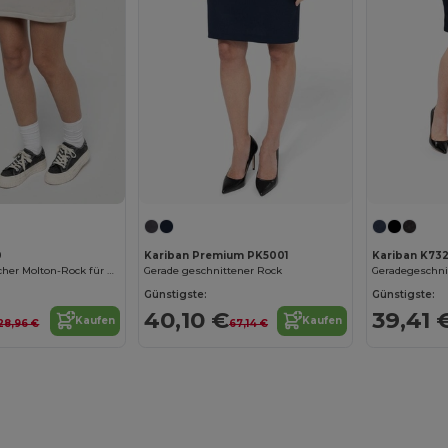
0
Kariban Premium PK5001
Kariban K73
Umweltfreundlicher Molton-Rock für Damen
Gerade geschnittener Rock
Geradegeschni
Günstigste:
Günstigste:
40,10 €
39,41 
Kaufen
Kaufen
28,96 €
67,14 €