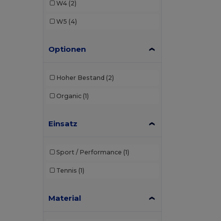
W4
(2)
W5
(4)
Optionen
Hoher Bestand
(2)
Organic
(1)
Einsatz
Sport / Performance
(1)
Tennis
(1)
Material