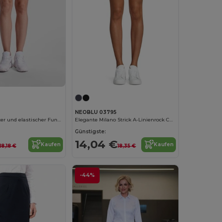
NEOBLU 03795
SERENA Leichter und elastischer Funktionsrock für Damen aus recyceltem Polyester
Elegante Milano Strick A-Linienrock Chloe
Günstigste:
14,04 €
Kaufen
Kaufen
18,18 €
18,35 €
-44%