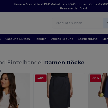
Unsere App ist live! 10 € Rabatt ab 80 € mit dem Code APP1
Preise in der App!
n
Caps und Mützen
Hemden
Arbeitskleidung
Sportkleidung
Meh
nd Einzelhandel
Damen Röcke
e.
-48%
-33%