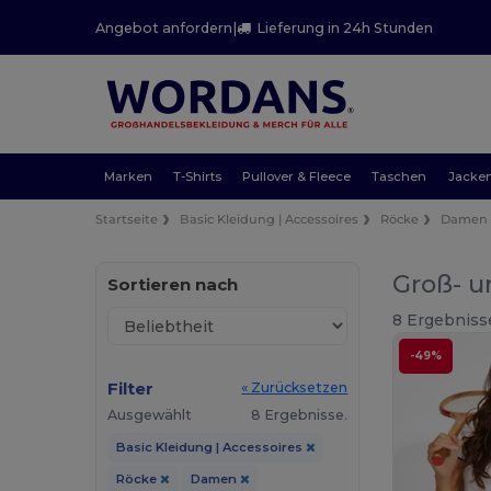
Angebot anfordern
|
Lieferung in 24h Stunden
Marken
T-Shirts
Pullover & Fleece
Taschen
Jacke
Startseite
Basic Kleidung | Accessoires
Röcke
Damen
Groß- u
Sortieren nach
8 Ergebniss
-49%
Filter
« Zurücksetzen
Ausgewählt
8 Ergebnisse.
Basic Kleidung | Accessoires
Röcke
Damen