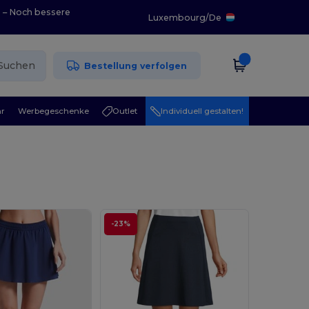
0 – Noch bessere
Luxembourg
/
De
Suchen
Bestellung verfolgen
r
Werbegeschenke
Outlet
Individuell gestalten!
-23%