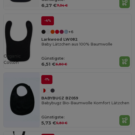
6,27 €
7,34 €
-4%
+6
Larkwood LW082
Baby Lätzchen aus 100% Baumwolle
Organic
Günstigste:
Cotton
6,51 €
6,80 €
-1%
BABYBUGZ BZ059
Babybugz Bio-Baumwolle Komfort Lätzchen
Günstigste:
5,73 €
5,80 €