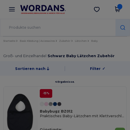
×
Wordans App
App holen
Bessere Preise in der App!
Startseite
Basic Kleidung | Accessoires
Zubehör
Lätzchen
Baby
Groß- und Einzelhandel
Schwarz Baby Lätzchen Zubehör
Sortieren nach
Filter
✓
4 Ergebnisse.
-15%
Babybugz BZ012
Praktisches Baby-Lätzchen mit Klettverschluss
Günstigste: