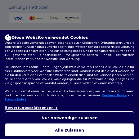
Zahlungsmethoden
Versandmethoden
Diese Website verwendet Cookies
Unsere Website verwendet sowohl eigene als auch Cookies von Drittanbietern, um die
allgemeine Funktionalität zu verbessern, Ihre Präferenzen zu speichern, die Leistung
der Website zu analysieren und ein reibungsloses und personalisiertes Surferlebnis
zu gewährleisten, einschließlich maßgeschneidertem Inhalt, optimierten
Interaktionen mit unserer Website und Werbung.
Sie können Ihre Cookie-Einstellungen jederzeit verwalten. Essenzielle Cookies, die für
das Funktionieren der Website erforderlich sind, können nicht deaktiviert werden, da
sie für den korrekten Betrieb der Website erforderlich sind. Sie können jedoch wählen,
Folge uns
ob Sie andere Arten von Cookies, wie diejenigen, die für Personalisierung, Analyse und
Zielgruppenansprache verwendet werden, zulassen oder blockieren möchten.
Weitere Informationen darüber, wie wir Cookies verwenden, wie Sie diese kontrollieren
und über Cookies von Drittanbietern, finden Sie in unserer
Cookies Policy
und
Privacy Policy
.
2026. Alle Rechte vorbehalten
Bewertungspräferenzen
Allgemeine Geschäftsbedingungen
|
Personalisierungsrichtlinien
|
Datenschutzbestimmungen
|
Cookie-Richtlinie
|
Site Map
Nur notwendige zulassen
Alle zulassen