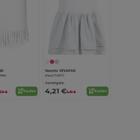
ND
Valento VEVAPAR
IANA
Kleid PARTY
Günstigste:
4,21 €
Kaufen
Kaufen
,39 €
5,81 €