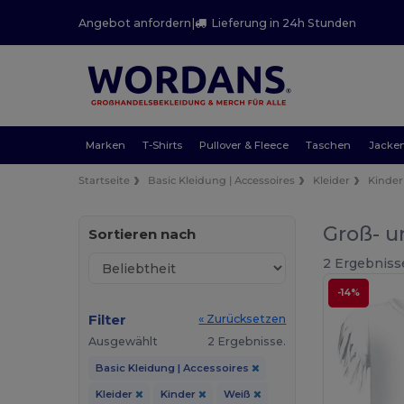
Angebot anfordern
|
Lieferung in 24h Stunden
Marken
T-Shirts
Pullover & Fleece
Taschen
Jacke
Startseite
Basic Kleidung | Accessoires
Kleider
Kinder
Groß- u
Sortieren nach
2 Ergebniss
-14%
Filter
« Zurücksetzen
Ausgewählt
2 Ergebnisse.
Basic Kleidung | Accessoires
Kleider
Kinder
Weiß