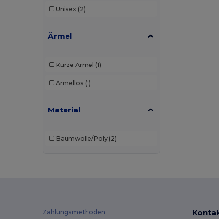
Unisex
(2)
Ärmel
Kurze Ärmel
(1)
Ärmellos
(1)
Material
Baumwolle/Poly
(2)
Kontak
Zahlungsmethoden