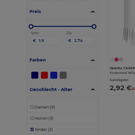
Preis
Von
Zu
€
€
Farben
Valento CAVAI
Kinderkleid IND
Günstigste:
2,92 €
Geschlecht - Alter
3
Damen
(9)
Herren
(3)
Kinder
(2)