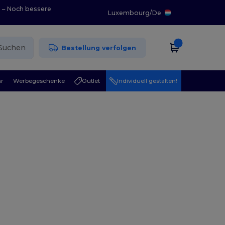
0 – Noch bessere
Luxembourg
/
De
Suchen
Bestellung verfolgen
r
Werbegeschenke
Outlet
Individuell gestalten!