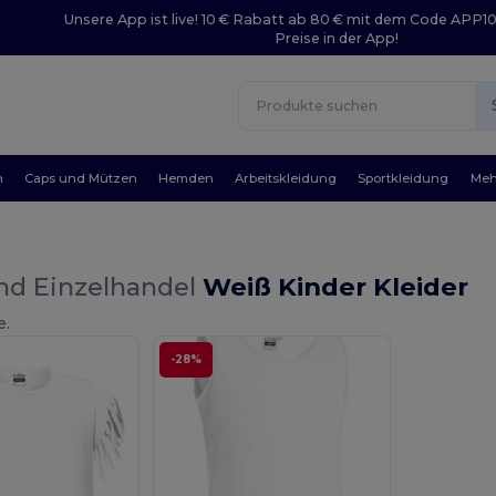
Unsere App ist live! 10 € Rabatt ab 80 € mit dem Code APP1
Preise in der App!
n
Caps und Mützen
Hemden
Arbeitskleidung
Sportkleidung
Meh
nd Einzelhandel
Weiß Kinder Kleider
e.
-28%