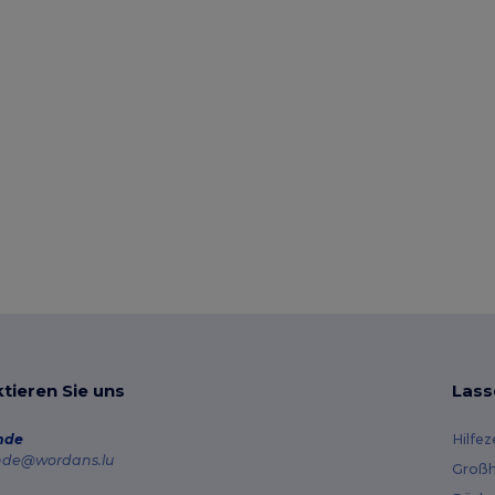
tieren Sie uns
Lass
nde
Hilfe
nde@wordans.lu
Großh