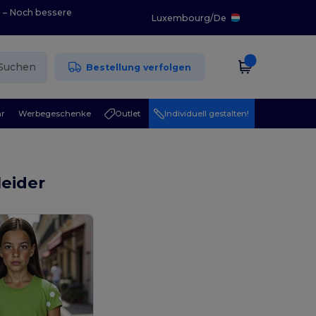
0 – Noch bessere
Luxembourg
/
De
Suchen
Bestellung verfolgen
r
Werbegeschenke
Outlet
Individuell gestalten!
eider