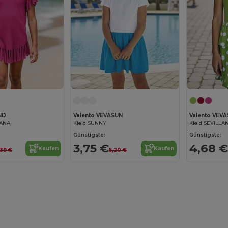
ND
Valento VEVASUN
Valento VEVA
IANA
Kleid SUNNY
Kleid SEVILLA
Günstigste:
Günstigste:
3,75 €
4,68 €
Kaufen
Kaufen
,39 €
5,20 €