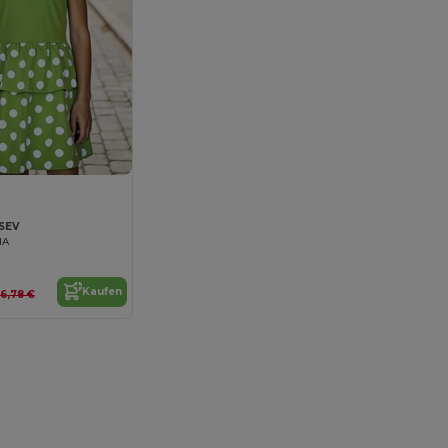
SEV
NA
Kaufen
6,78 €