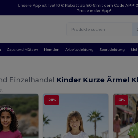
Unsere App ist live! 10 € Rabatt ab 80 € mit dem Code APP1
Preise in der App!
n
Caps und Mützen
Hemden
Arbeitskleidung
Sportkleidung
Meh
nd Einzelhandel
Kinder Kurze Ärmel Kl
e.
-28%
-31%