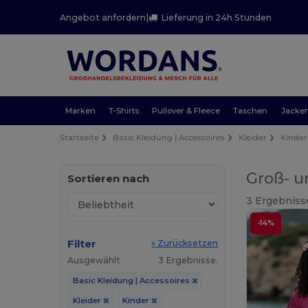
Angebot anfordern
|
Lieferung in 24h Stunden
Marken
T-Shirts
Pullover & Fleece
Taschen
Jacke
Startseite
Basic Kleidung | Accessoires
Kleider
Kinder
Groß- u
Sortieren nach
3 Ergebniss
-14%
Filter
« Zurücksetzen
Ausgewählt
3 Ergebnisse.
Basic Kleidung | Accessoires
Kleider
Kinder