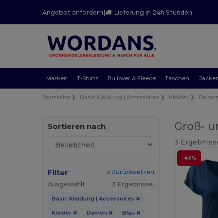
Angebot anfordern
|
Lieferung in 24h Stunden
Marken
T-Shirts
Pullover & Fleece
Taschen
Jacke
Startseite
Basic Kleidung | Accessoires
Kleider
Dame
Groß- u
Sortieren nach
3 Ergebniss
-43%
Filter
« Zurücksetzen
Ausgewählt
3 Ergebnisse.
Basic Kleidung | Accessoires
Kleider
Damen
Blau