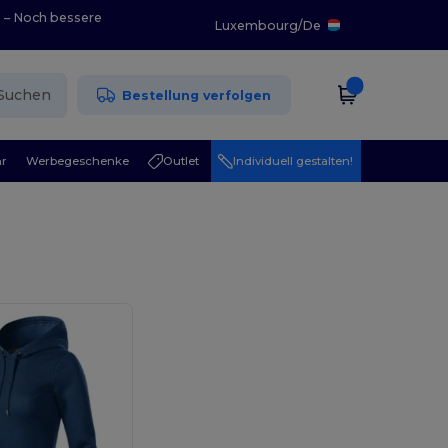
0 – Noch bessere
Luxembourg
/
De
Suchen
Bestellung verfolgen
r
Werbegeschenke
Outlet
Individuell gestalten!