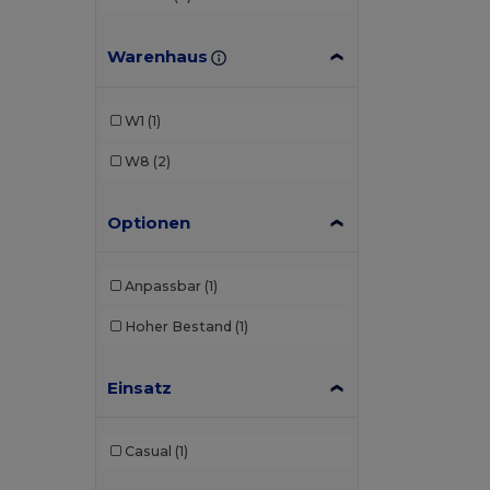
Warenhaus
W1
(1)
W8
(2)
Optionen
Anpassbar
(1)
Hoher Bestand
(1)
Einsatz
Casual
(1)