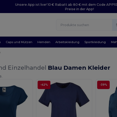
Unsere App ist live! 10 € Rabatt ab 80 € mit dem Code APP1
Preise in der App!
n
Caps und Mützen
Hemden
Arbeitskleidung
Sportkleidung
Meh
n
nd Einzelhandel
Blau Damen Kleider
e.
-42%
-39%