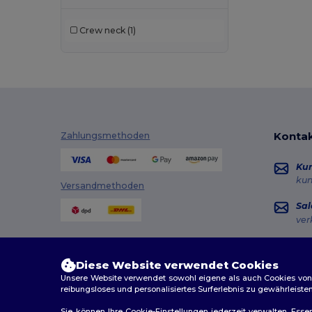
Crew neck
(1)
Kontak
Zahlungsmethoden
Ku
ku
Versandmethoden
Sal
ver
Hot
+49
Diese Website verwendet Cookies
Mon
Unsere Website verwendet sowohl eigene als auch Cookies von Dr
reibungsloses und personalisiertes Surferlebnis zu gewährleiste
Au
Sie können Ihre Cookie-Einstellungen jederzeit verwalten. Essen