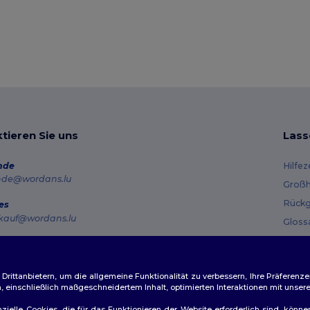
tieren Sie uns
Lass
nde
Hilfe
nde@wordans.lu
Großh
Rückg
es
kauf@wordans.lu
Gloss
Vers
line
 6819 6989151
Gutsc
tag – Donnerstag: 10:00–13:00 & 14:00–17:30 Freitag: 10:00–14:00
ittanbietern, um die allgemeine Funktionalität zu verbessern, Ihre Präferenze
n, einschließlich maßgeschneidertem Inhalt, optimierten Interaktionen mit unse
ftragsverfolgung
zielle Cookies, die für das Funktionieren der Website erforderlich sind, könne