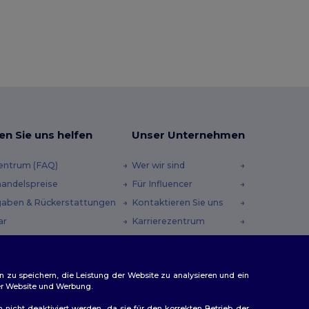
en Sie uns helfen
Unser Unternehmen
zentrum (FAQ)
Wer wir sind
andelspreise
Für Influencer
aben & Rückerstattungen
Kontaktieren Sie uns
ar
Karrierezentrum
andmethoden
heincodes
n zu speichern, die Leistung der Website zu analysieren und ein
rer Website und Werbung.
n nicht deaktiviert werden, da sie für den korrekten Betrieb der