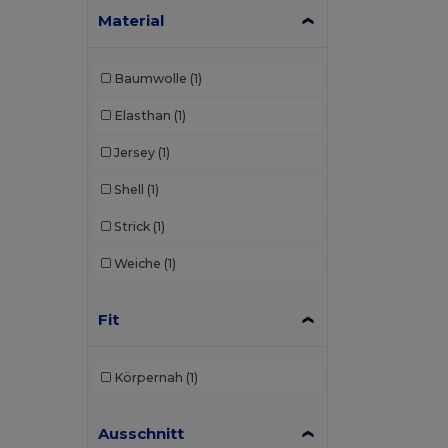
Material
Baumwolle
(1)
Elasthan
(1)
Jersey
(1)
Shell
(1)
Strick
(1)
Weiche
(1)
Fit
Körpernah
(1)
Ausschnitt