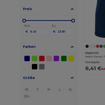
Preis
Von
Zu
€
€
Farben
Malfini 123
Günstigste:
6,41 €
11,
Größe
XS
S
M
L
XL
2XL