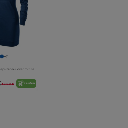
+7
Komfortabler Kapuzenpullover mit Kängurutasche
€
Kaufen
39,00 €