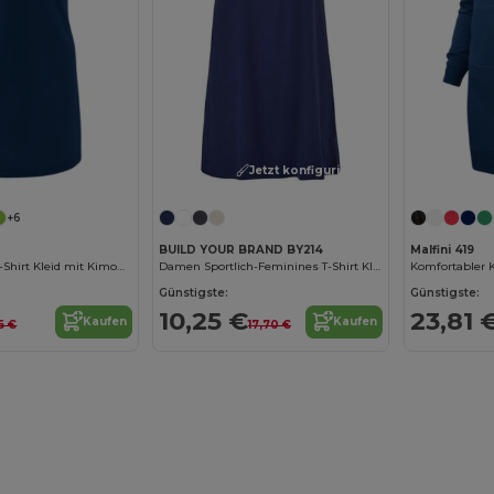
Jetzt konfigurieren!
+6
BUILD YOUR BRAND BY214
Malfini 419
Malfini Damen T-Shirt Kleid mit Kimonoärmeln
Damen Sportlich-Feminines T-Shirt Kleid
Günstigste:
Günstigste:
10,25 €
23,81 
Kaufen
Kaufen
16 €
17,70 €