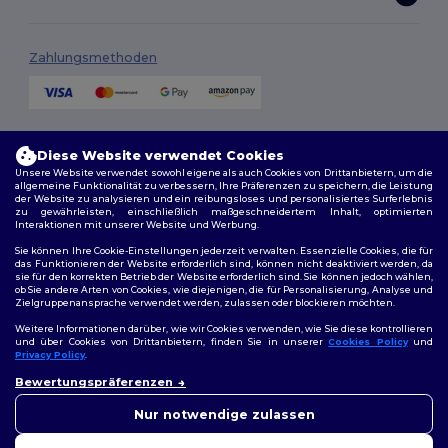
Zahlungsmethoden
Versandmethoden
Diese Website verwendet Cookies
Unsere Website verwendet sowohl eigene als auch Cookies von Drittanbietern, um die
allgemeine Funktionalität zu verbessern, Ihre Präferenzen zu speichern, die Leistung
der Website zu analysieren und ein reibungsloses und personalisiertes Surferlebnis
zu gewährleisten, einschließlich maßgeschneidertem Inhalt, optimierten
Interaktionen mit unserer Website und Werbung.
Sie können Ihre Cookie-Einstellungen jederzeit verwalten. Essenzielle Cookies, die für
das Funktionieren der Website erforderlich sind, können nicht deaktiviert werden, da
sie für den korrekten Betrieb der Website erforderlich sind. Sie können jedoch wählen,
Folge uns
ob Sie andere Arten von Cookies, wie diejenigen, die für Personalisierung, Analyse und
Zielgruppenansprache verwendet werden, zulassen oder blockieren möchten.
Weitere Informationen darüber, wie wir Cookies verwenden, wie Sie diese kontrollieren
und über Cookies von Drittanbietern, finden Sie in unserer
Cookies Policy
und
Privacy Policy
.
2026. Alle Rechte vorbehalten
👋
Hallo
Allgemeine Geschäftsbedingungen
|
Personalisierungsrichtlinien
|
Bewertungspräferenzen
Wenn Sie Fragen oder
Datenschutzbestimmungen
|
Cookie-Richtlinie
|
Site Map
Bedenken haben, können Sie
Nur notwendige zulassen
uns jederzeit kontaktieren.
Unser Chatbot ist hier, um