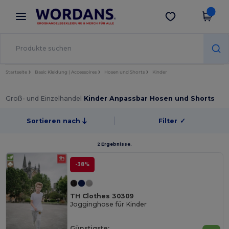
×
Wordans App
App holen
Bessere Preise in der App!
Startseite
Basic Kleidung | Accessoires
Hosen und Shorts
Kinder
Groß- und Einzelhandel
Kinder Anpassbar Hosen und Shorts
Sortieren nach
Filter
✓
2 Ergebnisse.
-38%
TH Clothes 30309
Jogginghose für Kinder
Günstigste: