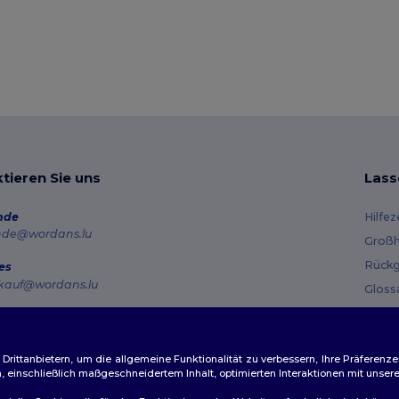
tieren Sie uns
Lass
nde
Hilfe
nde@wordans.lu
Großh
Rückg
es
kauf@wordans.lu
Gloss
Vers
line
 6819 6989151
Gutsc
tag – Donnerstag: 10:00–13:00 & 14:00–17:30 Freitag: 10:00–14:00
ittanbietern, um die allgemeine Funktionalität zu verbessern, Ihre Präferenze
n, einschließlich maßgeschneidertem Inhalt, optimierten Interaktionen mit unse
ftragsverfolgung