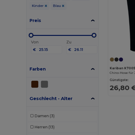
Kinder
Blau
Preis
Von
Zu
€
€
Farben
Kariban K700
Chino-Hose für
Günstigste:
26,80 
Geschlecht - Alter
Damen
(3)
Herren
(13)