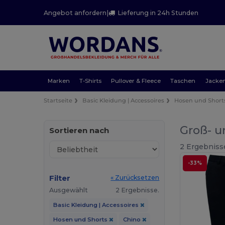
Angebot anfordern
|
Lieferung in 24h Stunden
Marken
T-Shirts
Pullover & Fleece
Taschen
Jacke
Startseite
Basic Kleidung | Accessoires
Hosen und Short
Groß- u
Sortieren nach
2 Ergebniss
-33%
Filter
« Zurücksetzen
Ausgewählt
2 Ergebnisse.
Basic Kleidung | Accessoires
Hosen und Shorts
Chino