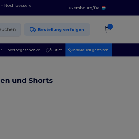
0 – Noch bessere
Luxembourg
/
De
Suchen
Bestellung verfolgen
r
Werbegeschenke
Outlet
Individuell gestalten!
sen und Shorts