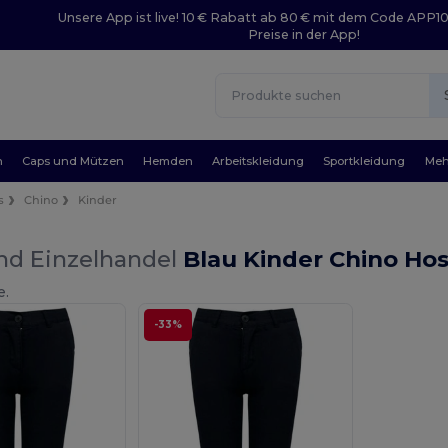
Unsere App ist live! 10 € Rabatt ab 80 € mit dem Code APP1
Preise in der App!
n
Caps und Mützen
Hemden
Arbeitskleidung
Sportkleidung
Meh
s
Chino
Kinder
nd Einzelhandel
Blau Kinder Chino Ho
e.
-33%