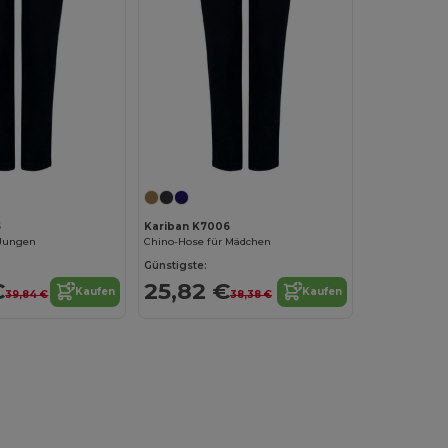
5
Kariban K7006
 Jungen
Chino-Hose für Mädchen
Günstigste:
€
25,82 €
Kaufen
Kaufen
39,84 €
38,38 €