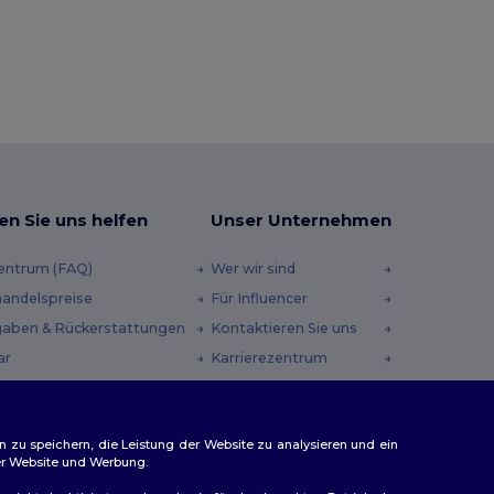
en Sie uns helfen
Unser Unternehmen
zentrum (FAQ)
Wer wir sind
andelspreise
Für Influencer
aben & Rückerstattungen
Kontaktieren Sie uns
ar
Karrierezentrum
andmethoden
heincodes
n zu speichern, die Leistung der Website zu analysieren und ein
rer Website und Werbung.