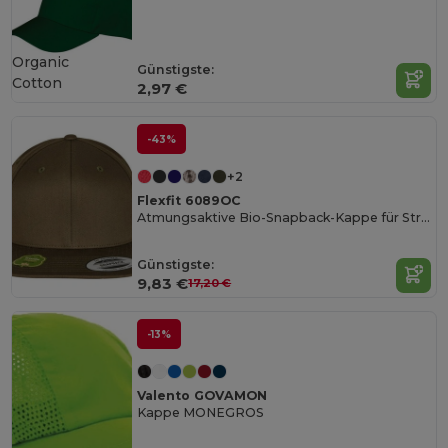
Organic
Günstigste:
Cotton
2,97 €
-43%
+2
Flexfit 6089OC
Atmungsaktive Bio-Snapback-Kappe für Streetwear
Günstigste:
9,83 €
17,20 €
-13%
Valento GOVAMON
Kappe MONEGROS