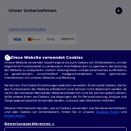
Unser Unternehmen
Zahlungsmethoden
Versandmethoden
Diese Website verwendet Cookies
Unsere Website verwendet sowohl eigene als auch Cookies von Drittanbietern, um die
allgemeine Funktionalität zu verbessern, Ihre Präferenzen zu speichern, die Leistung
der Website zu analysieren und ein reibungsloses und personalisiertes Surferlebnis
zu gewährleisten, einschließlich maßgeschneidertem Inhalt, optimierten
Interaktionen mit unserer Website und Werbung.
Sie können Ihre Cookie-Einstellungen jederzeit verwalten. Essenzielle Cookies, die für
das Funktionieren der Website erforderlich sind, können nicht deaktiviert werden, da
sie für den korrekten Betrieb der Website erforderlich sind. Sie können jedoch wählen,
Folge uns
ob Sie andere Arten von Cookies, wie diejenigen, die für Personalisierung, Analyse und
Zielgruppenansprache verwendet werden, zulassen oder blockieren möchten.
Weitere Informationen darüber, wie wir Cookies verwenden, wie Sie diese kontrollieren
und über Cookies von Drittanbietern, finden Sie in unserer
Cookies Policy
und
Privacy Policy
.
2026. Alle Rechte vorbehalten
👋
Hallo
Bewertungspräferenzen
Allgemeine Geschäftsbedingungen
|
Personalisierungsrichtlinien
|
Wenn Sie Fragen oder
Datenschutzbestimmungen
|
Cookie-Richtlinie
|
Site Map
Bedenken haben, können Sie