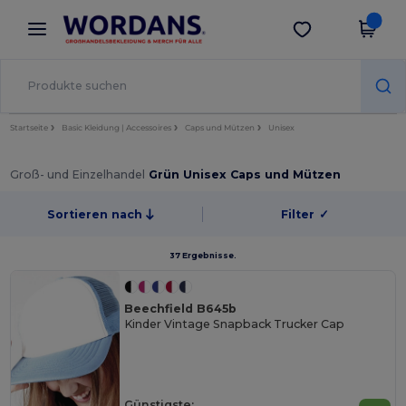
×
Wordans App
App holen
Bessere Preise in der App!
Startseite
Basic Kleidung | Accessoires
Caps und Mützen
Unisex
Groß- und Einzelhandel
Grün Unisex Caps und Mützen
Sortieren nach
Filter
✓
37 Ergebnisse.
Beechfield B645b
Kinder Vintage Snapback Trucker Cap
Günstigste: