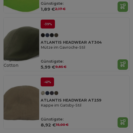
Günstigste:
1,89 €
2,17 €
-39%
ATLANTIS HEADWEAR AT304
Mütze im Gavroche-Stil
Organic
Günstigste:
Cotton
5,99 €
9,85 €
-41%
ATLANTIS HEADWEAR AT259
Kappe im Gatsby-Stil
Günstigste:
8,92 €
15,00 €