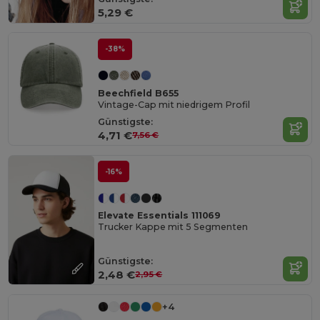
5,29 €
-38%
Beechfield B655
Vintage-Cap mit niedrigem Profil
Günstigste:
4,71 €
7,56 €
-16%
Elevate Essentials 111069
Trucker Kappe mit 5 Segmenten
Günstigste:
2,48 €
2,95 €
+4