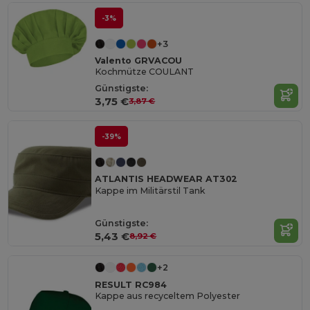
-3%
+3
Valento GRVACOU
Kochmütze COULANT
Günstigste:
3,75 €
3,87 €
-39%
ATLANTIS HEADWEAR AT302
Kappe im Militärstil Tank
Günstigste:
5,43 €
8,92 €
+2
RESULT RC984
Kappe aus recyceltem Polyester