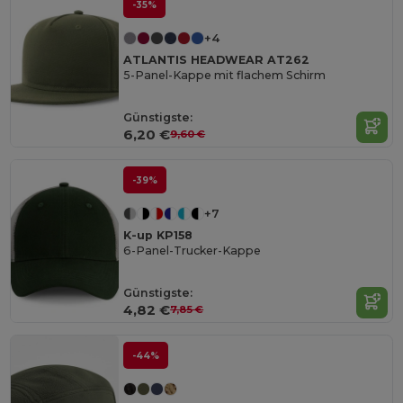
-35%
+4
ATLANTIS HEADWEAR AT262
5-Panel-Kappe mit flachem Schirm
Günstigste:
6,20 €
9,60 €
-39%
+7
K-up KP158
6-Panel-Trucker-Kappe
Günstigste:
4,82 €
7,85 €
-44%