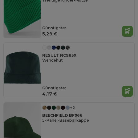
Trendige Kinder-Mütze
Günstigste:
5,29 €
RESULT RC985X
Wendehut
Günstigste:
4,17 €
+2
BEECHFIELD BF066
5-Panel-Baseballkappe