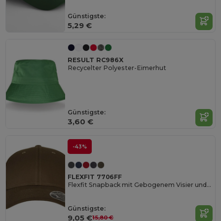
Günstigste:
5,29 €
RESULT RC986X
Recycelter Polyester-Eimerhut
Günstigste:
3,60 €
-43%
FLEXFIT 7706FF
Flexfit Snapback mit Gebogenem Visier und 6 Panels
Günstigste:
9,05 €
15,80 €