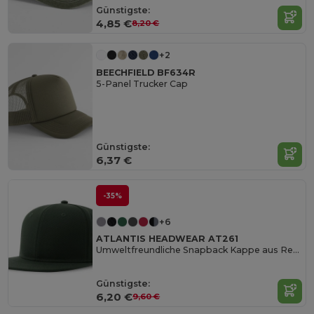
Günstigste:
4,85 €
8,20 €
+2
BEECHFIELD BF634R
5-Panel Trucker Cap
Günstigste:
6,37 €
-35%
+6
ATLANTIS HEADWEAR AT261
Umweltfreundliche Snapback Kappe aus Recyclingmaterial
Günstigste:
6,20 €
9,60 €