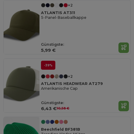
+2
ATLANTIS AT311
5-Panel-Baseballkappe
Günstigste:
5,99 €
-39%
+2
ATLANTIS HEADWEAR AT279
Amerikanische Cap
Günstigste:
6,43 €
10,58 €
Beechfield BF381B