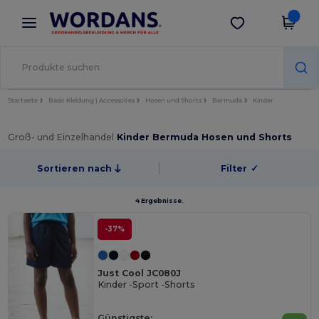
×
Wordans App
App holen
Bessere Preise in der App!
Startseite
Basic Kleidung | Accessoires
Hosen und Shorts
Bermuda
Kinder
Groß- und Einzelhandel
Kinder Bermuda Hosen und Shorts
Sortieren nach
Filter
✓
4 Ergebnisse.
-37%
Just Cool JC080J
Kinder -Sport -Shorts
Günstigste: