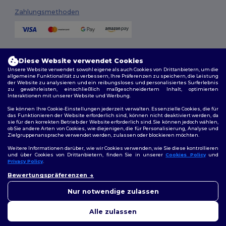
Zahlungsmethoden
Versandmethoden
Diese Website verwendet Cookies
Unsere Website verwendet sowohl eigene als auch Cookies von Drittanbietern, um die
allgemeine Funktionalität zu verbessern, Ihre Präferenzen zu speichern, die Leistung
der Website zu analysieren und ein reibungsloses und personalisiertes Surferlebnis
zu gewährleisten, einschließlich maßgeschneidertem Inhalt, optimierten
Interaktionen mit unserer Website und Werbung.
Sie können Ihre Cookie-Einstellungen jederzeit verwalten. Essenzielle Cookies, die für
das Funktionieren der Website erforderlich sind, können nicht deaktiviert werden, da
sie für den korrekten Betrieb der Website erforderlich sind. Sie können jedoch wählen,
Folge uns
ob Sie andere Arten von Cookies, wie diejenigen, die für Personalisierung, Analyse und
Zielgruppenansprache verwendet werden, zulassen oder blockieren möchten.
Weitere Informationen darüber, wie wir Cookies verwenden, wie Sie diese kontrollieren
und über Cookies von Drittanbietern, finden Sie in unserer
Cookies Policy
und
Privacy Policy
.
2026. Alle Rechte vorbehalten
👋
Hallo
Bewertungspräferenzen
Allgemeine Geschäftsbedingungen
|
Personalisierungsrichtlinien
|
Wenn Sie Fragen oder
Datenschutzbestimmungen
|
Cookie-Richtlinie
|
Site Map
Bedenken haben, können Sie
Nur notwendige zulassen
uns jederzeit kontaktieren.
Unser Chatbot ist hier, um
Alle zulassen
Ihnen zu helfen.