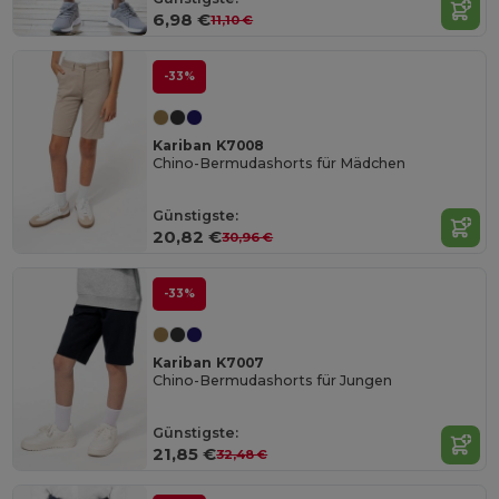
6,98 €
11,10 €
-33%
Kariban K7008
Chino-Bermudashorts für Mädchen
Günstigste:
20,82 €
30,96 €
-33%
Kariban K7007
Chino-Bermudashorts für Jungen
Günstigste:
21,85 €
32,48 €