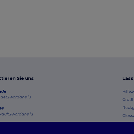
tieren Sie uns
Lass
nde
Hilfe
nde@wordans.lu
Großh
Rückg
es
kauf@wordans.lu
Gloss
Vers
line
 6819 6989151
Gutsc