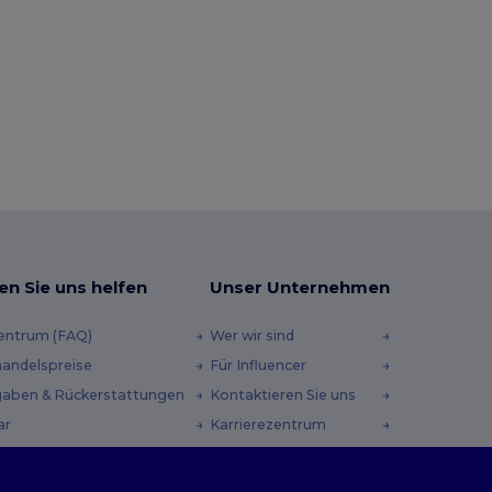
en Sie uns helfen
Unser Unternehmen
zentrum (FAQ)
Wer wir sind
andelspreise
Für Influencer
aben & Rückerstattungen
Kontaktieren Sie uns
ar
Karrierezentrum
andmethoden
heincodes