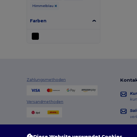
Himmelblau
Farben
Kontak
Zahlungsmethoden
Ku
ku
Versandmethoden
Sal
ver
Hot
+49
Diese Website verwendet Cookies