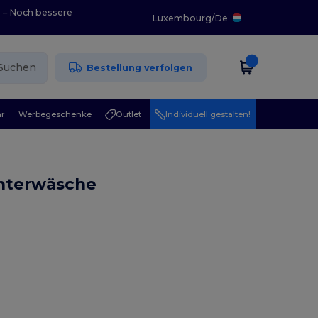
0 – Noch bessere
Luxembourg
/
De
Suchen
Bestellung verfolgen
r
Werbegeschenke
Outlet
Individuell gestalten!
nterwäsche