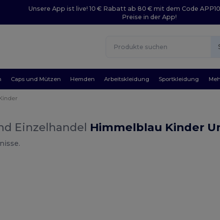
Unsere App ist live! 10 € Rabatt ab 80 € mit dem Code APP1
Preise in der App!
n
Caps und Mützen
Hemden
Arbeitskleidung
Sportkleidung
Meh
Kinder
nd Einzelhandel
Himmelblau Kinder U
nisse.