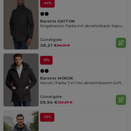
-44%
Barents DAYTON
Eingebautes Parka mit abnehmbarer Kapuze mit Hooddooh
Günstigste:
36,21 €
64,10 €
-51%
Barents MOROK
Morok / Parka 3 in 1 mit abnehmbarem Softshell
Günstigste:
59,94 €
122,57 €
-70%