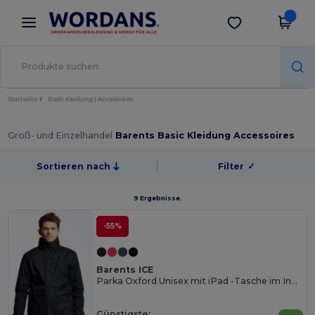
×
Wordans App
App holen
Bessere Preise in der App!
Startseite
Basic Kleidung | Accessoires
Groß- und Einzelhandel
Barents Basic Kleidung Accessoires
Sortieren nach
Filter
✓
9 Ergebnisse.
-55%
Barents ICE
Parka Oxford Unisex mit iPad -Tasche im Inneren
Günstigste: