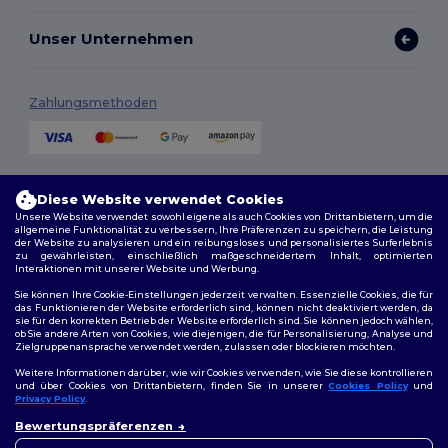
Unser Unternehmen
Zahlungsmethoden
Versandmethoden
Diese Website verwendet Cookies
Unsere Website verwendet sowohl eigene als auch Cookies von Drittanbietern, um die
allgemeine Funktionalität zu verbessern, Ihre Präferenzen zu speichern, die Leistung
der Website zu analysieren und ein reibungsloses und personalisiertes Surferlebnis
zu gewährleisten, einschließlich maßgeschneidertem Inhalt, optimierten
Interaktionen mit unserer Website und Werbung.
Sie können Ihre Cookie-Einstellungen jederzeit verwalten. Essenzielle Cookies, die für
das Funktionieren der Website erforderlich sind, können nicht deaktiviert werden, da
sie für den korrekten Betrieb der Website erforderlich sind. Sie können jedoch wählen,
Folge uns
ob Sie andere Arten von Cookies, wie diejenigen, die für Personalisierung, Analyse und
Zielgruppenansprache verwendet werden, zulassen oder blockieren möchten.
Weitere Informationen darüber, wie wir Cookies verwenden, wie Sie diese kontrollieren
und über Cookies von Drittanbietern, finden Sie in unserer
Cookies Policy
und
Privacy Policy
.
2026. Alle Rechte vorbehalten
👋
Hallo
Bewertungspräferenzen
Allgemeine Geschäftsbedingungen
|
Personalisierungsrichtlinien
|
Wenn Sie Fragen oder
Datenschutzbestimmungen
|
Cookie-Richtlinie
|
Site Map